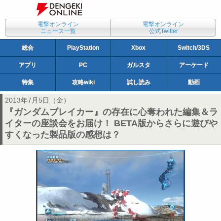
電撃オンライン
電撃オンライン
ニュース一覧
公式Twitter
総合
PlayStation
Xbox
Switch/3DS
アプリ
PC
ガルスタ
アーケード
特集
攻略wiki
試し読み
動画
2013年7月5日（金）
『ガンダムブレイカー』の存在に心奪われた編集＆ラ
イターの座談会をお届け！ BETA版からさらに遊びや
すくなった製品版の感想は？