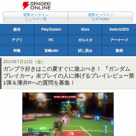
電撃オンライン
電撃オンライン
ニュース一覧
公式Twitter
総合
PlayStation
Xbox
Switch/3DS
アプリ
PC
ガルスタ
アーケード
特集
攻略wiki
試し読み
動画
2013年7月12日（金）
ガンプラ好きはこの夏すぐに遊ぶべき！ 『ガンダム
ブレイカー』未プレイの人に捧げるプレイレビュー第
1弾＆薄井Pへの質問を募集！