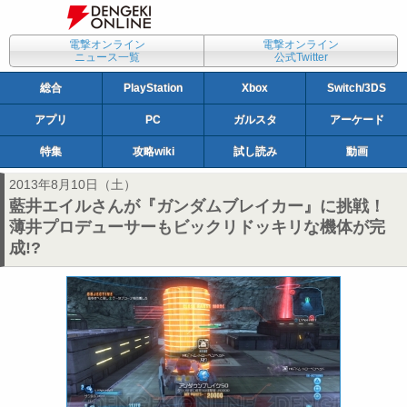
電撃オンライン
電撃オンライン
ニュース一覧
公式Twitter
総合
PlayStation
Xbox
Switch/3DS
アプリ
PC
ガルスタ
アーケード
特集
攻略wiki
試し読み
動画
2013年8月10日（土）
藍井エイルさんが『ガンダムブレイカー』に挑戦！
薄井プロデューサーもビックリドッキリな機体が完
成!?