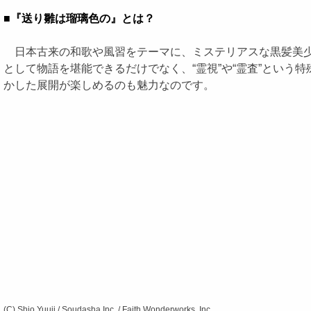
■『送り雛は瑠璃色の』とは？
日本古来の和歌や風習をテーマに、ミステリアスな黒髪美少
として物語を堪能できるだけでなく、“霊視”や“霊査”とい
かした展開が楽しめるのも魅力なのです。
(C) Shio Yuuji / Soudasha Inc. / Faith Wonderworks, Inc.