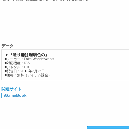
データ
▼『送り雛は瑠璃色の』
■メーカー：Faith Wonderworks
■対応機種：iOS
■ジャンル：ETC
■配信日：2013年7月25日
■価格：無料（アイテム課金）
関連サイト
iGameBook