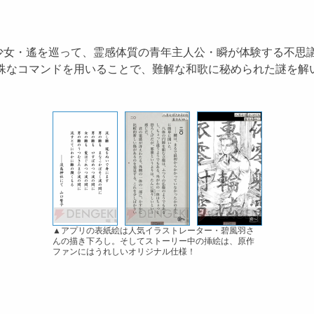
女・遙を巡って、霊感体質の青年主人公・瞬が体験する不思議
う特殊なコマンドを用いることで、難解な和歌に秘められた謎を
▲アプリの表紙絵は人気イラストレーター・碧風羽さ
んの描き下ろし。そしてストーリー中の挿絵は、原作
ファンにはうれしいオリジナル仕様！