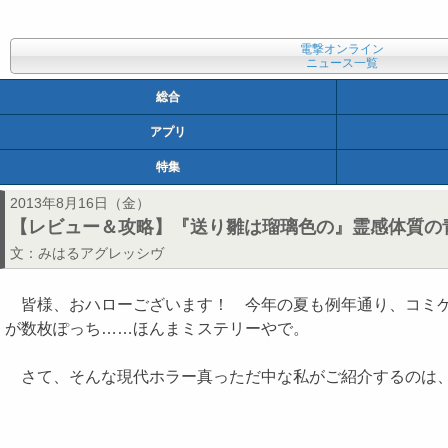
電撃オンライン
ニュース一覧
総合
アプリ
特集
2013年8月16日（金）
【レビュー＆攻略】『送り雛は瑠璃色の』霊感体質の青
文：
みはるアグレッシヴ
皆様、おハローございます！ 今年の夏も例年通り、コミケ
が数枚ぽっち……ほんまミステリーやで。
さて、そんな現代ホラー真っただ中な私がご紹介するのは、i