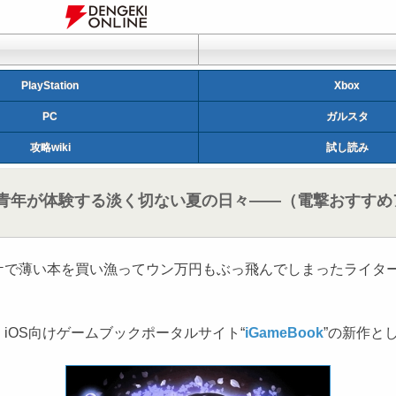
PlayStation
Xbox
PC
ガルスタ
攻略wiki
試し読み
年が体験する淡く切ない夏の日々――（電撃おすすめア
で薄い本を買い漁ってウン万円もぶっ飛んでしまったライター
OS向けゲームブックポータルサイト“
iGameBook
”の新作と