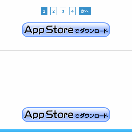
1
2
3
4
次へ