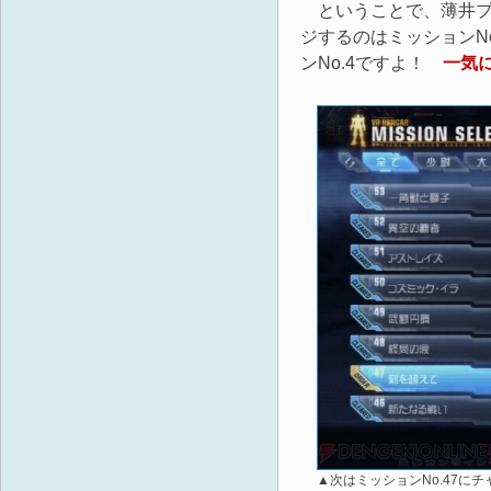
ということで、薄井プ
ジするのはミッションN
ンNo.4ですよ！
一気
▲次はミッションNo.47に