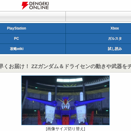
PlayStation
Xbox
PC
ガルスタ
攻略wiki
試し読み
くお届け！ ZZガンダム＆ドライセンの動きや武器を
[画像サイズ切り替え]