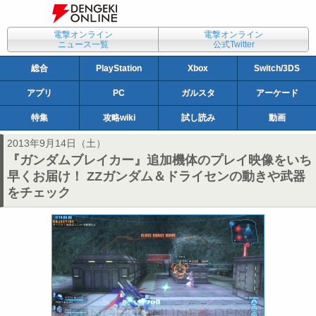
電撃オンライン
電撃オンライン
ニュース一覧
公式Twitter
総合
PlayStation
Xbox
Switch/3DS
アプリ
PC
ガルスタ
アーケード
特集
攻略wiki
試し読み
動画
2013年9月14日（土）
『ガンダムブレイカー』追加機体のプレイ映像をいち
早くお届け！ ZZガンダム＆ドライセンの動きや武器
をチェック