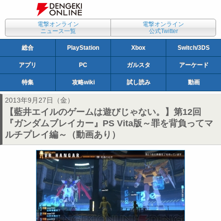
電撃オンライン
電撃オンライン
ニュース一覧
公式Twitter
総合
PlayStation
Xbox
Switch/3DS
アプリ
PC
ガルスタ
アーケード
特集
攻略wiki
試し読み
動画
2013年9月27日（金）
【藍井エイルのゲームは遊びじゃない。】第12回
『ガンダムブレイカー』PS Vita版～罪を背負ってマ
ルチプレイ編～（動画あり）