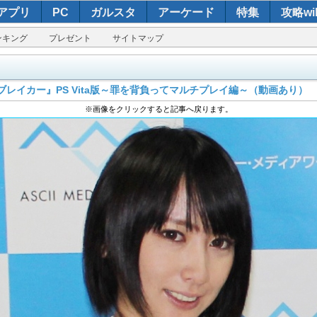
アプリ
PC
ガルスタ
アーケード
特集
攻略wik
ンキング
プレゼント
サイトマップ
レイカー』PS Vita版～罪を背負ってマルチプレイ編～（動画あり）
※画像をクリックすると記事へ戻ります。