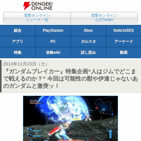
電撃オンライン
電撃オンライン
ニュース一覧
公式Twitter
総合
PlayStation
Xbox
Switch/3DS
アプリ
PC
ガルスタ
アーケード
特集
攻略wiki
試し読み
動画
2013年11月23日（土）
『ガンダムブレイカー』特集企画“人はジムでどこま
で戦えるのか？” 今回は可能性の獣や伊達じゃないあ
のガンダムと激突ッ！