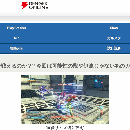
PlayStation
Xbox
PC
ガルスタ
攻略wiki
試し読み
戦えるのか？” 今回は可能性の獣や伊達じゃないあの
[画像サイズ切り替え]