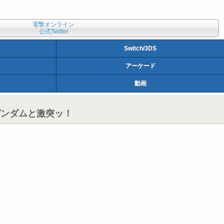
電撃オンライン
公式Twitter
Switch/3DS
アーケード
動画
ガンダムと激突ッ！