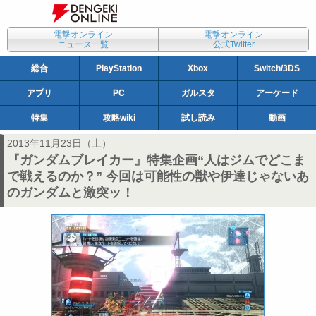
電撃オンライン
電撃オンライン
ニュース一覧
公式Twitter
総合
PlayStation
Xbox
Switch/3DS
アプリ
PC
ガルスタ
アーケード
特集
攻略wiki
試し読み
動画
2013年11月23日（土）
『ガンダムブレイカー』特集企画“人はジムでどこま
で戦えるのか？” 今回は可能性の獣や伊達じゃないあ
のガンダムと激突ッ！