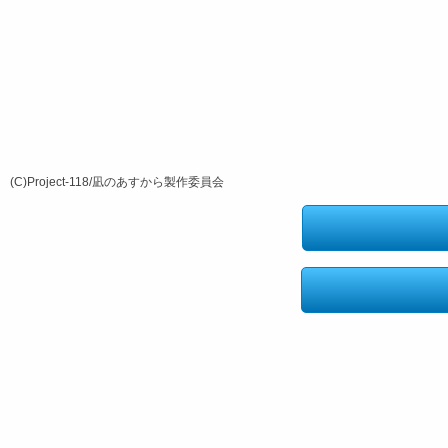
(C)Project‐118/凪のあすから製作委員会