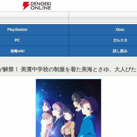
PlayStation
Xbox
PC
ガルスタ
攻略wiki
試し読み
が解禁！ 美濱中学校の制服を着た美海とさゆ、大人び