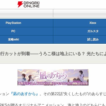
PlayStation
Xbox
PC
ガルスタ
攻略wiki
試し読み
の先行カットが到着――うろこ様は地上にいる？ 光たち
ション
『凪のあすから』
。その第22話“失くしたもの”のあら
ORKSが贈るオリジナルアニメーション。海と地上のどちらに