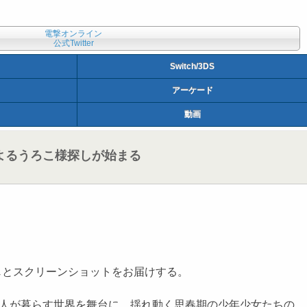
電撃オンライン
公式Twitter
Switch/3DS
アーケード
動画
によるうろこ様探しが始まる
すじとスクリーンショットをお届けする。
も人が暮らす世界を舞台に、揺れ動く思春期の少年少女たちの