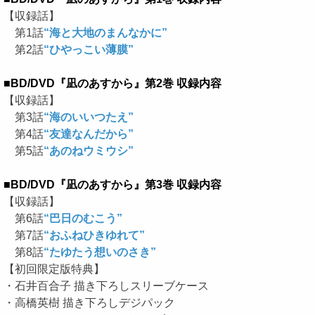
【収録話】
第1話
“海と大地のまんなかに”
第2話
“ひやっこい薄膜”
■BD/DVD『凪のあすから』第2巻 収録内容
【収録話】
第3話
“海のいいつたえ”
第4話
“友達なんだから”
第5話
“あのねウミウシ”
■BD/DVD『凪のあすから』第3巻 収録内容
【収録話】
第6話
“巴日のむこう”
第7話
“おふねひきゆれて”
第8話
“たゆたう想いのさき”
【初回限定版特典】
・石井百合子 描き下ろしスリーブケース
・高橋英樹 描き下ろしデジパック