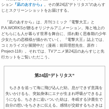
ション
『凪のあすから』
。その第24話“デトリタス”のあらす
じとスクリーンショットをお届けする。
『凪のあすから』は、月刊コミック『電撃大王』と
P.A.WORKSが贈るオリジナルアニメーション。海と地上の
どちらにも人が暮らす世界を舞台に、揺れ動く思春期の少年
少女たちの恋模様が描かれていく。『電撃大王』誌上では、
コミカライズが展開中だ（漫画：前田理想先生、原作：
Project‐118）。それでは、TVアニメ第24話のあらすじと先
行カットをご覧いただこう。
第24話“デトリタス”
ちさきを追って海に飛び込んだ紡。息ができず意識を
失いかけるも、突如身体にエナが生まれ呼吸ができるよ
うになる。ちさきに追いついた紡は、冬眠する汐鹿生で
自分の想いをちさきに伝える。感情が交錯するちさきは