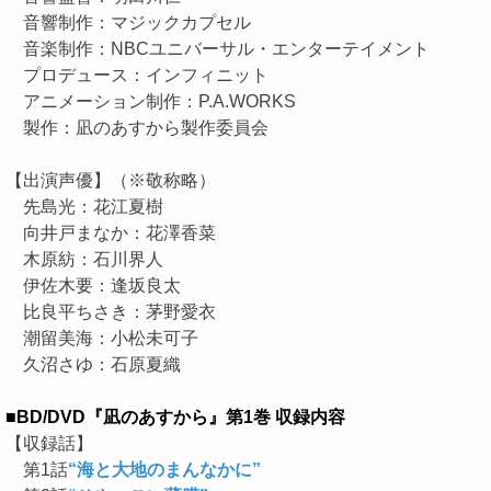
音響制作：マジックカプセル
音楽制作：NBCユニバーサル・エンターテイメント
プロデュース：インフィニット
アニメーション制作：P.A.WORKS
製作：凪のあすから製作委員会
【出演声優】（※敬称略）
先島光：花江夏樹
向井戸まなか：花澤香菜
木原紡：石川界人
伊佐木要：逢坂良太
比良平ちさき：茅野愛衣
潮留美海：小松未可子
久沼さゆ：石原夏織
■BD/DVD『凪のあすから』第1巻 収録内容
【収録話】
第1話
“海と大地のまんなかに”