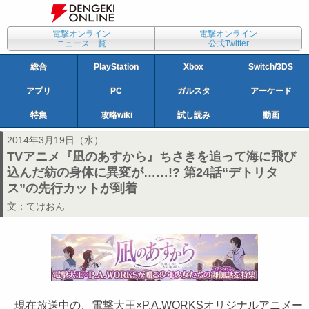
電撃オンライン
電撃オンライン
ニュース一覧
公式Twitter
総合
PlayStation
Xbox
Switch/3DS
アプリ
PC
ガルスタ
アーケード
特集
攻略wiki
試し読み
動画
2014年3月19日（水）
TVアニメ『凪のあすから』ちさきを追って海に飛び
込んだ紡の身体に異変が……!? 第24話“デトリタ
ス”の先行カットが到着
文：
てけおん
現在放送中の、電撃大王×P.A.WORKSオリジナルアニメー