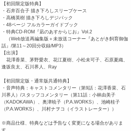
【初回限定版特典】
・石井百合子 描き下ろしスリーブケース
・高橋英樹 描き下ろしデジパック
・48ページ フルカラーガイドブック
・特典CD-ROM『凪のあすからじお』Vol.2
（Web放送再編集版＋未放送コーナー『あとがき飼育御伽
話』/第11～20回分収録/MP3）
【出演】
花澤香菜、茅野愛衣、花江夏樹、小松未可子、石原夏織、
逢坂良太、石川界人、Ray
【初回限定版・通常版共通特典】
・音声特典：キャストコメンタリー（第9話：花澤香菜、石
川界人）/スタッフコメンタリー（第11話：小林由美子
（KADOKAWA）、奥津暁子（P.A.WORKS）、池崎桂子
（P.A.WORKS）、川村ナヲコ（イラストレーター））
※商品仕様、特典などは予告なく変更になる場合がありま
す。