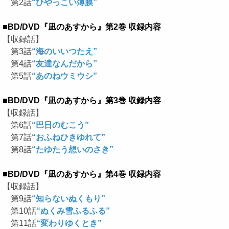
第2話
“ひやっこい薄膜”
■BD/DVD『凪のあすから』第2巻 収録内容
【収録話】
第3話
“海のいいつたえ”
第4話
“友達なんだから”
第5話
“あのねウミウシ”
■BD/DVD『凪のあすから』第3巻 収録内容
【収録話】
第6話
“巴日のむこう”
第7話
“おふねひきゆれて”
第8話
“たゆたう想いのさき”
■BD/DVD『凪のあすから』第4巻 収録内容
【収録話】
第9話
“知らないぬくもり”
第10話
“ぬくみ雪ふるふる”
第11話
“変わりゆくとき”