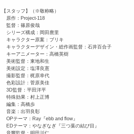
【スタッフ】（※敬称略）
原作：Project-118
監督：篠原俊哉
シリーズ構成：岡田麿里
キャラクター原案：ブリキ
キャラクターデザイン・総作画監督：石井百合子
キーアニメーター：高橋英樹
美術監督：東地和生
美術設定：塩澤良憲
撮影監督：梶原幸代
色彩設計：菅原美佳
3D監督：平田洋平
特殊効果：村上正博
編集：高橋歩
音楽：出羽良彰
OPテーマ：Ray『ebb and flow』
EDテーマ：やなぎなぎ『三つ葉の結び目』
音響監督：明田川仁