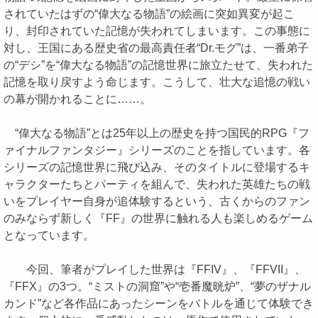
されていたはずの“偉大なる物語”の絵画に突如異変が起こ
り、封印されていた記憶が失われてしまいます。この事態に
対し、王国にある歴史省の最高責任者“Dr.モグ”は、一番弟子
の“デシ”を“偉大なる物語”の記憶世界に旅立たせて、失われた
記憶を取り戻すよう命じます。こうして、壮大な追憶の戦い
の幕が開かれることに……。
“偉大なる物語”とは25年以上の歴史を持つ国民的RPG『フ
ァイナルファンタジー』シリーズのことを指しています。各
シリーズの記憶世界に飛び込み、そのタイトルに登場するキ
ャラクターたちとパーティを組んで、失われた英雄たちの戦
いをプレイヤー自身が追体験するという、古くからのファン
のみならず新しく『FF』の世界に触れる人も楽しめるゲーム
となっています。
今回、筆者がプレイした世界は『FFIV』、『FFVII』、
『FFX』の3つ。“ミストの洞窟”や“壱番魔晄炉”、“夢のザナル
カンド”など各作品にあったシーンをバトルを通じて体験でき