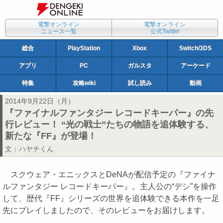
電撃オンライン
電撃オンライン
ニュース一覧
公式Twitter
総合
PlayStation
Xbox
Switch/3DS
アプリ
PC
ガルスタ
アーケード
特集
攻略wiki
試し読み
動画
2014年9月22日（月）
『ファイナルファンタジー レコードキーパー』の先
行レビュー！ “光の戦士”たちの物語を追体験する、
新たな『FF』が登場！
文：
ハヤチくん
スクウェア・エニックスとDeNAが配信予定の『ファイナ
ルファンタジー レコードキーパー』。主人公の“デシ”を操作
して、歴代『FF』シリーズの世界を追体験できる本作を一足
先にプレイしましたので、そのレビューをお届けします。