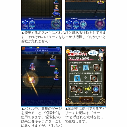
▲登場するボスたちはどれもひと癖ある行動をしてきま
す。それぞれのパターンをしっかり把握しておかないと
苦戦は免れません！
▲バトル中、専用のゲージ
▲戦闘中に使用できるアビ
を溜めることで“必殺技”を
リティや魔法は、“オー
使用できます。“必殺技”の
ブ”と呼ばれる素材を使っ
効果は各キャラクターごと
て生成します。
に異なりますが、どれもバ