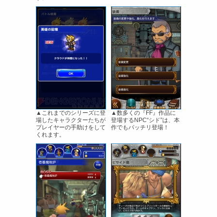
▲これまでのシリーズに登
▲数多くの『FF』作品に
場したキャラクターたちが
登場するNPC“シド”は、本
プレイヤーの手助けをして
作でもバッチリ登場！
くれます。