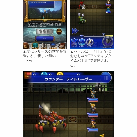
▲歴代シリーズの世界を冒
▲バトルは、『FF』では
険する、新しい形の
おなじみの“アクティブタ
『FF』。
イムバトル”で展開され
る。