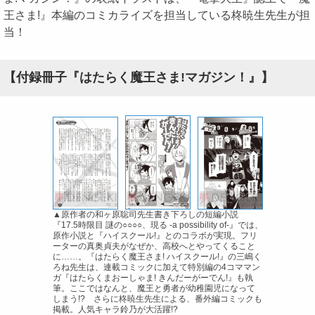
王さま!』本編のコミカライズを担当している柊暁生先生が担
当！
【付録冊子『はたらく魔王さま!マガジン！』】
▲原作者の和ヶ原聡司先生書き下ろしの短編小説
『17.5時限目 謎の○○○○、現る -a possibility of-』では、
原作小説と『ハイスクール!』とのコラボが実現。フリ
ーターの真奥貞夫がなぜか、高校へとやってくること
に……。『はたらく魔王さま! ハイスクール!』の三嶋く
ろね先生は、連載コミックに加えて特別編の4コママン
ガ『はたらくまおーしゃま! きんだーがーでん!』も執
筆。ここではなんと、魔王と勇者が幼稚園児になって
しまう!? さらに柊暁生先生による、番外編コミックも
掲載。人気キャラ鈴乃が大活躍!?