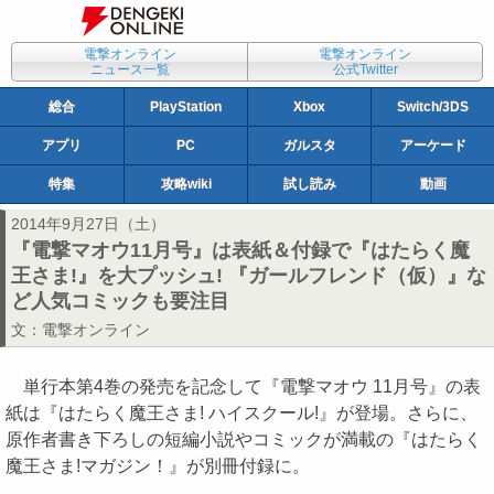
電撃オンライン
電撃オンライン
ニュース一覧
公式Twitter
総合
PlayStation
Xbox
Switch/3DS
アプリ
PC
ガルスタ
アーケード
特集
攻略wiki
試し読み
動画
2014年9月27日（土）
『電撃マオウ11月号』は表紙＆付録で『はたらく魔
王さま!』を大プッシュ! 『ガールフレンド（仮）』な
ど人気コミックも要注目
文：
電撃オンライン
単行本第4巻の発売を記念して『電撃マオウ 11月号』の表
紙は『はたらく魔王さま! ハイスクール!』が登場。さらに、
原作者書き下ろしの短編小説やコミックが満載の『はたらく
魔王さま!マガジン！』が別冊付録に。