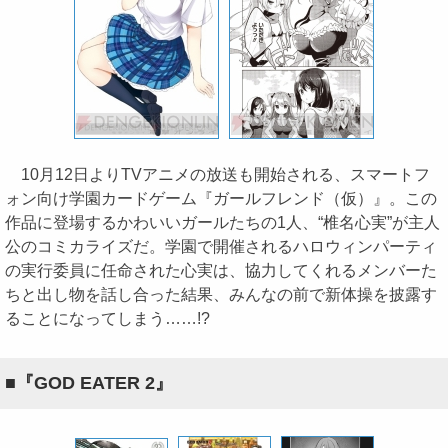
10月12日よりTVアニメの放送も開始される、スマートフ
ォン向け学園カードゲーム『ガールフレンド（仮）』。この
作品に登場するかわいいガールたちの1人、“椎名心実”が主人
公のコミカライズだ。学園で開催されるハロウィンパーティ
の実行委員に任命された心実は、協力してくれるメンバーた
ちと出し物を話し合った結果、みんなの前で新体操を披露す
ることになってしまう……!?
■『GOD EATER 2』