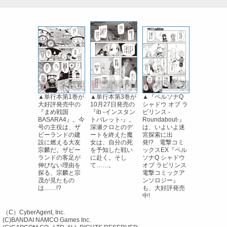
▲単行本第1巻が
▲単行本第3巻が
▲『ペルソナQ
大好評発売中の
10月27日発売の
シャドウ オブ ラ
『まめ戦国
『ib -インスタン
ビリンス -
BASARA4』。今
トバレット-』。
Roundabout-』
号の主役は、ザ
深瀬クロとのデ
は、いよいよ迷
ビーランドの建
ートを終えた魔
宮探索に出
設に燃える大友
女は、自分の死
発!? 電撃コミ
宗麟だ。ザビー
を予知した戦い
ックスEX『ペル
ランドの客足が
に赴く。そし
ソナQ シャドウ
伸びない理由を
て……。
オブ ラビリンス
探る、宗麟と宗
電撃コミックア
茂が見たもの
ンソロジー』
は……!?
も、大好評発売
中!
（C）CyberAgent, Inc.
(C)BANDAI NAMCO Games Inc.