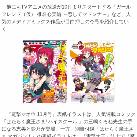
他にもTVアニメの放送が10月よりスタートする『ガール
フレンド（仮） 椎名心実編 ～恋してマドンナ～』など、人
気のメディアミックス作品が目白押しの今号を紹介してい
く。
『電撃マオウ 11月号』表紙イラストは、人気連載コミック
『はたらく魔王さま! ハイスクール!』の三嶋くろね先生の手
になる恵美と鈴乃が登場。一方、別冊付録『はたらく魔王さ
ま!マガジン！』の表紙イラストは、『電撃大王』誌上で『魔