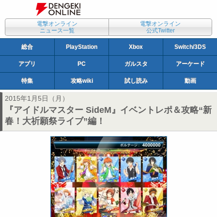
電撃オンライン
電撃オンライン
ニュース一覧
公式Twitter
総合
PlayStation
Xbox
Switch/3DS
アプリ
PC
ガルスタ
アーケード
特集
攻略wiki
試し読み
動画
2015年1月5日（月）
『アイドルマスター SideM』イベントレポ＆攻略“新
春！大祈願祭ライブ”編！