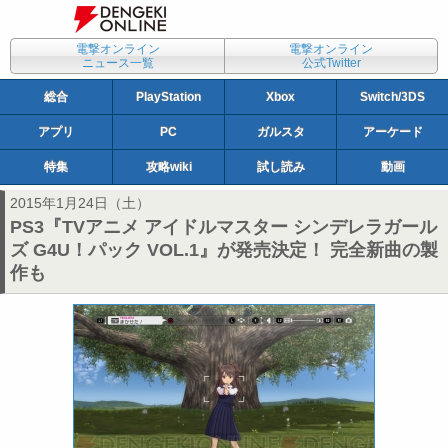
電撃オンライン
電撃オンライン
ニュース一覧
公式Twitter
総合
PlayStation
Xbox
Switch/3DS
アプリ
PC
ガルスタ
アーケード
特集
攻略wiki
試し読み
動画
2015年1月24日（土）
PS3『TVアニメ アイドルマスター シンデレラガール
ズ G4U！パック VOL.1』が発売決定！ 完全新曲の製
作も