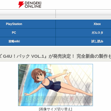
PlayStation
Xbox
PC
ガルスタ
攻略wiki
試し読み
 G4U！パック VOL.1』が発売決定！ 完全新曲の製作
[画像サイズ切り替え]