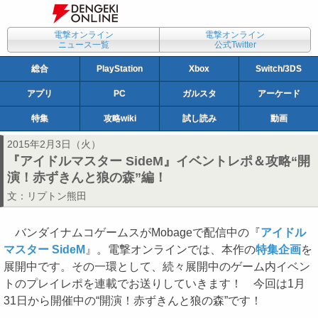
電撃オンライン
電撃オンライン
ニュース一覧
公式Twitter
総合
PlayStation
Xbox
Switch/3DS
アプリ
PC
ガルスタ
アーケード
特集
攻略wiki
試し読み
動画
2015年2月3日（火）
『アイドルマスター SideM』イベントレポ＆攻略“開
演！赤ずきんと狼の森”編！
文：
リプトン熊田
バンダイナムコゲームスがMobageで配信中の『
アイドル
マスター SideM
』。電撃オンラインでは、本作の
特集企画
を
展開中です。その一環として、続々展開中のゲーム内イベン
トのプレイレポを連載でお送りしていきます！ 今回は1月
31日から開催中の“開演！赤ずきんと狼の森”です！