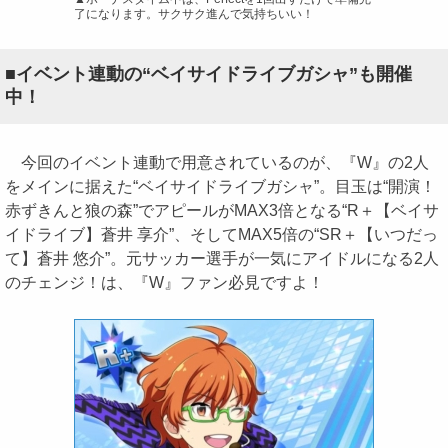
了になります。サクサク進んで気持ちいい！
■イベント連動の“ベイサイドライブガシャ”も開催
中！
今回のイベント連動で用意されているのが、『W』の2人
をメインに据えた“ベイサイドライブガシャ”。目玉は“開演！
赤ずきんと狼の森”でアピールがMAX3倍となる“R＋【ベイサ
イドライブ】蒼井 享介”、そしてMAX5倍の“SR＋【いつだっ
て】蒼井 悠介”。元サッカー選手が一気にアイドルになる2人
のチェンジ！は、『W』ファン必見ですよ！