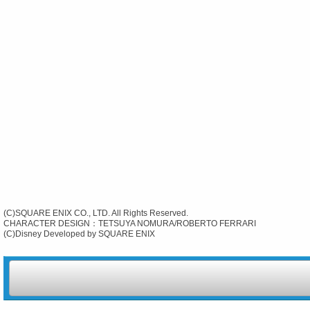
(C)SQUARE ENIX CO., LTD. All Rights Reserved.
CHARACTER DESIGN：TETSUYA NOMURA/ROBERTO FERRARI
(C)Disney Developed by SQUARE ENIX