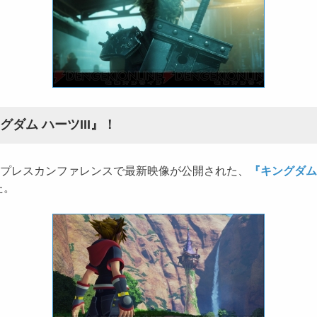
ダム ハーツIII』！
のプレスカンファレンスで最新映像が公開された、
『キングダム 
た。