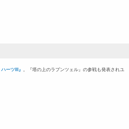
ハーツIII』
。『塔の上のラプンツェル』の参戦も発表されユ