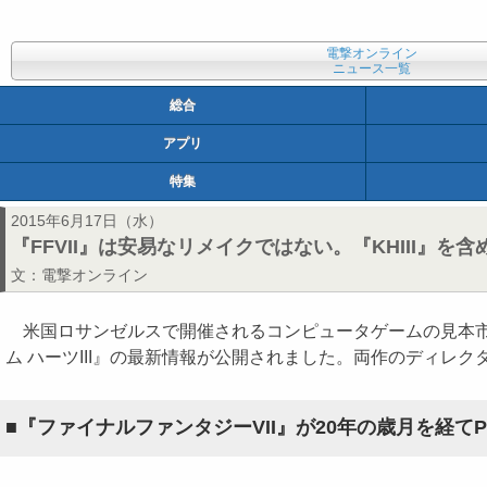
電撃オンライン
ニュース一覧
総合
アプリ
特集
2015年6月17日（水）
『FFVII』は安易なリメイクではない。『KHIII』を含
文：
電撃オンライン
米国ロサンゼルスで開催されるコンピュータゲームの見本
ム ハーツIII』の最新情報が公開されました。両作のディ
■『ファイナルファンタジーVII』が20年の歳月を経て