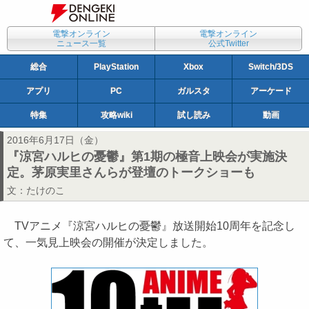
電撃オンライン
電撃オンライン
ニュース一覧
公式Twitter
総合
PlayStation
Xbox
Switch/3DS
アプリ
PC
ガルスタ
アーケード
特集
攻略wiki
試し読み
動画
2016年6月17日（金）
『涼宮ハルヒの憂鬱』第1期の極音上映会が実施決
定。茅原実里さんらが登壇のトークショーも
文：
たけのこ
TVアニメ『涼宮ハルヒの憂鬱』放送開始10周年を記念し
て、一気見上映会の開催が決定しました。