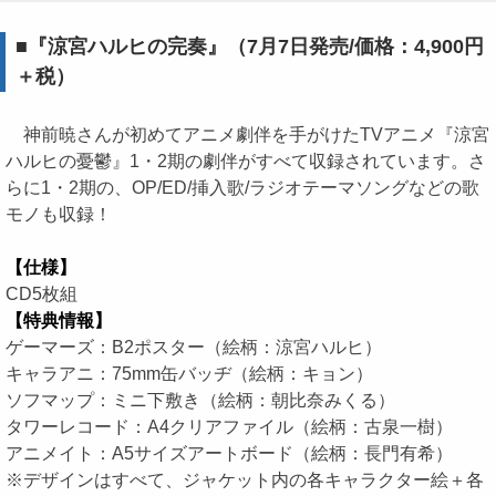
■『涼宮ハルヒの完奏』（7月7日発売/価格：4,900円
＋税）
神前暁さんが初めてアニメ劇伴を手がけたTVアニメ『涼宮
ハルヒの憂鬱』1・2期の劇伴がすべて収録されています。さ
らに1・2期の、OP/ED/挿入歌/ラジオテーマソングなどの歌
モノも収録！
【仕様】
CD5枚組
【特典情報】
ゲーマーズ：B2ポスター（絵柄：涼宮ハルヒ）
キャラアニ：75mm缶バッヂ（絵柄：キョン）
ソフマップ：ミニ下敷き（絵柄：朝比奈みくる）
タワーレコード：A4クリアファイル（絵柄：古泉一樹）
アニメイト：A5サイズアートボード（絵柄：長門有希）
※デザインはすべて、ジャケット内の各キャラクター絵＋各