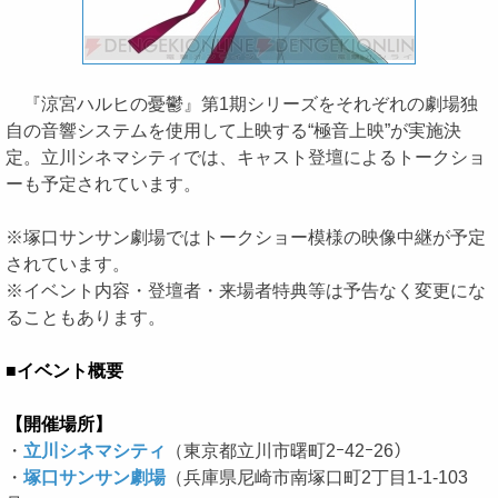
『涼宮ハルヒの憂鬱』第1期シリーズをそれぞれの劇場独
自の音響システムを使用して上映する“極音上映”が実施決
定。立川シネマシティでは、キャスト登壇によるトークショ
ーも予定されています。
※塚口サンサン劇場ではトークショー模様の映像中継が予定
されています。
※イベント内容・登壇者・来場者特典等は予告なく変更にな
ることもあります。
■イベント概要
【開催場所】
・
立川シネマシティ
（東京都立川市曙町2ｰ42ｰ26）
・
塚口サンサン劇場
（兵庫県尼崎市南塚口町2丁目1-1-103