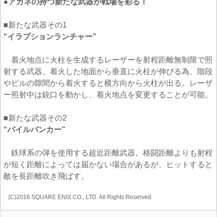
●アカネの持つ新たな武器が戦場を彩る！
■新たな武器その1
“イラプションランチャー”
着火地点に火柱を生成するレーザーを射程距離無制限で照
射する武器。着火した地面から垂直に火柱が伸びる為、階段
やビルの隙間から着火すると横方向から火柱が出る。レーザ
ー照射中は銃口を動かし、着火地点を変更することが可能。
■新たな武器その2
“パイルバンカー”
鉄球系の弾を使用する超近距離武器。格闘距離よりも射程
が短く距離によっては届かない場合があるが、ヒットすると
敵を長距離吹き飛ばす。
(C)2016 SQUARE ENIX CO., LTD. All Rights Reserved.