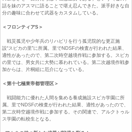
話を妹のアスマに語ることで堪え忍んできた。派手好きな自
分の趣味に合わせて武器をカスタムしている。
＜フロンティアS＞
戦災孤児や少年兵のリハビリを行う孤児院的な更正施
設“スピカの里”に所属。里でNDSFの検査が行われた結果、
適性があったので、第二次時空越境作戦に参加する。スピカ
の里では、男女共に大勢に慕われている。第二次越境作戦参
加からは、片桐組に厄介になっている。
＜第十七極東帝都管理区＞
戦闘能力に優れた人間を集める養成施設スピカ学園に所
属。里でNDSFの検査が行われた結果、適性があったので、
第二次時空越境作戦に参加する。その関連で、アルクトゥル
ス学園の転校生となる。