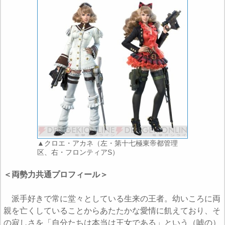
▲クロエ・アカネ（左・第十七極東帝都管理
区、右・フロンティアS）
＜両勢力共通プロフィール＞
派手好きで常に堂々としている生来の王者。幼いころに両
親を亡くしていることからあたたかな愛情に飢えており、そ
の寂しさを「自分たちは本当は王女である」という（嘘の）