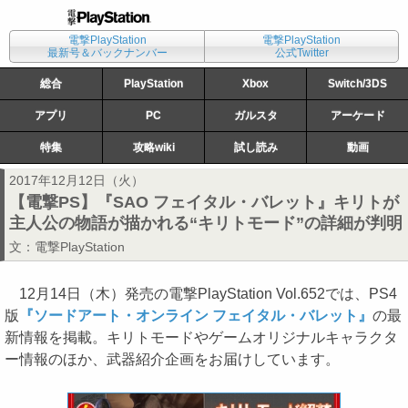
電撃PlayStation
電撃PlayStation
最新号＆バックナンバー
公式Twitter
総合
PlayStation
Xbox
Switch/3DS
アプリ
PC
ガルスタ
アーケード
特集
攻略wiki
試し読み
動画
2017年12月12日（火）
【電撃PS】『SAO フェイタル・バレット』キリトが
主人公の物語が描かれる“キリトモード”の詳細が判明
文：
電撃PlayStation
12月14日（木）発売の電撃PlayStation Vol.652では、PS4
版
『ソードアート・オンライン フェイタル・バレット』
の最
新情報を掲載。キリトモードやゲームオリジナルキャラクタ
ー情報のほか、武器紹介企画をお届けしています。