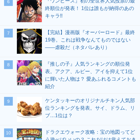
『ワンピース』初の全世界人気投票の最
終順位が発表！ 1位は誰もが納得のあの
キャラ!!
【完結】漫画版『オーバーロード』最終
19巻。これは戦争なんてものではない
――虐殺だ（ネタバレあり）
『推しの子』人気ランキングの順位発
表。アクア、ルビー、アイを抑えて1位
に輝いた人物は？ 愛あふれるコメントも
紹介
ケンタッキーのオリジナルチキン人気部
位ランキングを発表。サイ、ドラム、リ
ブ…1位は？
ドラクエウォーク攻略：宝の地図ってど
う遊べばいいの？ これだけは覚えておき