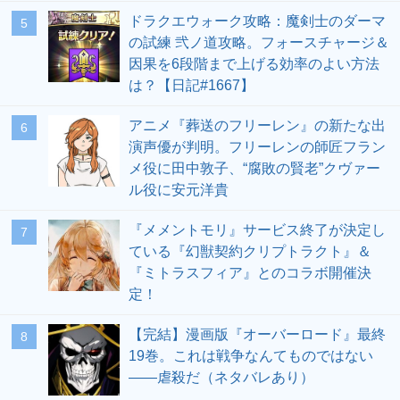
ドラクエウォーク攻略：魔剣士のダーマ
の試練 弐ノ道攻略。フォースチャージ＆
因果を6段階まで上げる効率のよい方法
は？【日記#1667】
アニメ『葬送のフリーレン』の新たな出
演声優が判明。フリーレンの師匠フラン
メ役に田中敦子、“腐敗の賢老”クヴァー
ル役に安元洋貴
『メメントモリ』サービス終了が決定し
ている『幻獣契約クリプトラクト』＆
『ミトラスフィア』とのコラボ開催決
定！
【完結】漫画版『オーバーロード』最終
19巻。これは戦争なんてものではない
――虐殺だ（ネタバレあり）