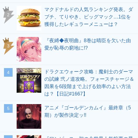
マクドナルドの人気ランキング発表。ダ
ブチ、てりやき、ビッグマック…1位を
獲得したレギュラーメニューは？
『夜縛◆夜明曲』8巻は晴臣を欠いた由
愛が恥辱の窮地に!?
ドラクエウォーク攻略：魔剣士のダーマ
の試練 弐ノ道攻略。フォースチャージ＆
因果を6段階まで上げる効率のよい方法
は？【日記#1667】
アニメ『ゴールデンカムイ』最終章（5
期）が製作決定ッ!!