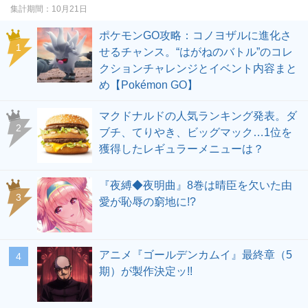
集計期間
10月21日
ポケモンGO攻略：コノヨザルに進化さ
せるチャンス。“はがねのバトル”のコレ
クションチャレンジとイベント内容まと
め【Pokémon GO】
マクドナルドの人気ランキング発表。ダ
ブチ、てりやき、ビッグマック…1位を
獲得したレギュラーメニューは？
『夜縛◆夜明曲』8巻は晴臣を欠いた由
愛が恥辱の窮地に!?
アニメ『ゴールデンカムイ』最終章（5
期）が製作決定ッ!!