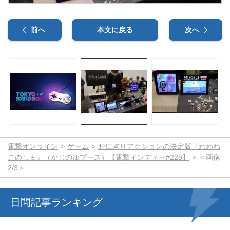
前へ
本文に戻る
次へ
電撃オンライン
ゲーム
おにぎりアクションの決定版『わわね
このしま』（かじのゆブース）【電撃インディー#228】
＜画像
2/3＞
日間記事ランキング