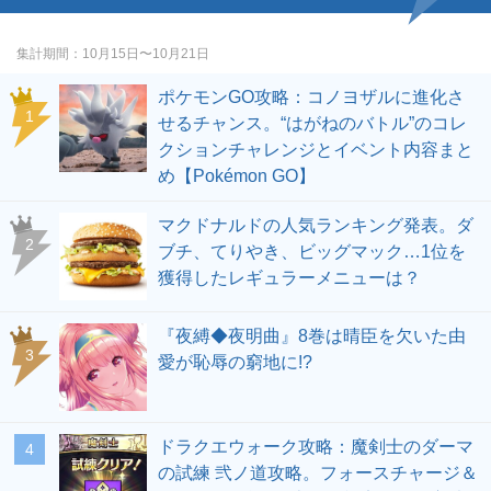
集計期間
10月15日〜10月21日
ポケモンGO攻略：コノヨザルに進化さ
せるチャンス。“はがねのバトル”のコレ
クションチャレンジとイベント内容まと
め【Pokémon GO】
マクドナルドの人気ランキング発表。ダ
ブチ、てりやき、ビッグマック…1位を
獲得したレギュラーメニューは？
『夜縛◆夜明曲』8巻は晴臣を欠いた由
愛が恥辱の窮地に!?
ドラクエウォーク攻略：魔剣士のダーマ
の試練 弐ノ道攻略。フォースチャージ＆