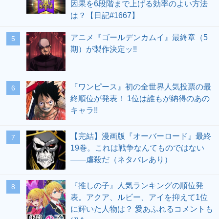
因果を6段階まで上げる効率のよい方法
は？【日記#1667】
アニメ『ゴールデンカムイ』最終章（5
期）が製作決定ッ!!
『ワンピース』初の全世界人気投票の最
終順位が発表！ 1位は誰もが納得のあの
キャラ!!
【完結】漫画版『オーバーロード』最終
19巻。これは戦争なんてものではない
――虐殺だ（ネタバレあり）
『推しの子』人気ランキングの順位発
表。アクア、ルビー、アイを抑えて1位
に輝いた人物は？ 愛あふれるコメントも