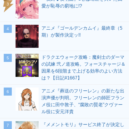
愛が恥辱の窮地に!?
アニメ『ゴールデンカムイ』最終章（5
期）が製作決定ッ!!
ドラクエウォーク攻略：魔剣士のダーマ
の試練 弐ノ道攻略。フォースチャージ＆
因果を6段階まで上げる効率のよい方法
は？【日記#1667】
アニメ『葬送のフリーレン』の新たな出
演声優が判明。フリーレンの師匠フラン
メ役に田中敦子、“腐敗の賢老”クヴァー
ル役に安元洋貴
『メメントモリ』サービス終了が決定し