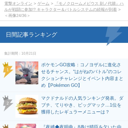
電撃オンライン
ゲーム
『モノクロームメビウス 刻ノ代贖』ハ
ルが戦闘に参加!? キャラクター＆バトルシステムの続報が到着
＜画像24/36＞
日間記事ランキング
集計期間
10月21日
ポケモンGO攻略：コノヨザルに進化さ
せるチャンス。“はがねのバトル”のコレ
クションチャレンジとイベント内容まと
め【Pokémon GO】
マクドナルドの人気ランキング発表。ダ
ブチ、てりやき、ビッグマック…1位を
獲得したレギュラーメニューは？
『夜縛◆夜明曲』8巻は晴臣を欠いた由