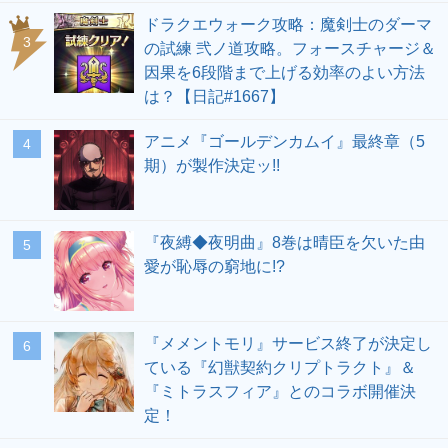
ドラクエウォーク攻略：魔剣士のダーマ
の試練 弐ノ道攻略。フォースチャージ＆
因果を6段階まで上げる効率のよい方法
は？【日記#1667】
アニメ『ゴールデンカムイ』最終章（5
期）が製作決定ッ!!
『夜縛◆夜明曲』8巻は晴臣を欠いた由
愛が恥辱の窮地に!?
『メメントモリ』サービス終了が決定し
ている『幻獣契約クリプトラクト』＆
『ミトラスフィア』とのコラボ開催決
定！