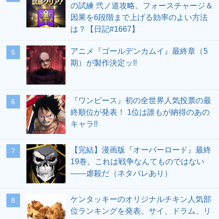
の試練 弐ノ道攻略。フォースチャージ＆
因果を6段階まで上げる効率のよい方法
は？【日記#1667】
アニメ『ゴールデンカムイ』最終章（5
期）が製作決定ッ!!
『ワンピース』初の全世界人気投票の最
終順位が発表！ 1位は誰もが納得のあの
キャラ!!
【完結】漫画版『オーバーロード』最終
19巻。これは戦争なんてものではない
――虐殺だ（ネタバレあり）
ケンタッキーのオリジナルチキン人気部
位ランキングを発表。サイ、ドラム、リ