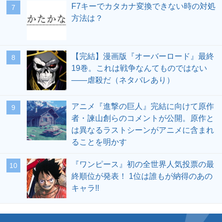
F7キーでカタカナ変換できない時の対処
方法は？
【完結】漫画版『オーバーロード』最終
19巻。これは戦争なんてものではない
――虐殺だ（ネタバレあり）
アニメ『進撃の巨人』完結に向けて原作
者・諫山創らのコメントが公開。原作と
は異なるラストシーンがアニメに含まれ
ることを明かす
『ワンピース』初の全世界人気投票の最
終順位が発表！ 1位は誰もが納得のあの
キャラ!!