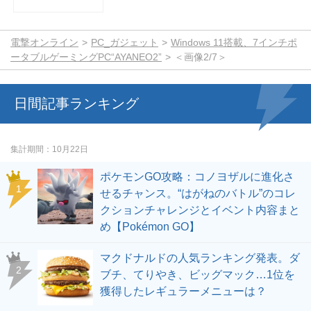
電撃オンライン
PC_ガジェット
Windows 11搭載、7インチポ
ータブルゲーミングPC“AYANEO2”
＜画像2/7＞
日間記事ランキング
集計期間
10月22日
ポケモンGO攻略：コノヨザルに進化さ
せるチャンス。“はがねのバトル”のコレ
クションチャレンジとイベント内容まと
め【Pokémon GO】
マクドナルドの人気ランキング発表。ダ
ブチ、てりやき、ビッグマック…1位を
獲得したレギュラーメニューは？