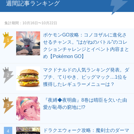
週間記事ランキング
集計期間
10月16日〜10月22日
ポケモンGO攻略：コノヨザルに進化さ
せるチャンス。“はがねのバトル”のコレ
クションチャレンジとイベント内容まと
め【Pokémon GO】
マクドナルドの人気ランキング発表。ダ
ブチ、てりやき、ビッグマック…1位を
獲得したレギュラーメニューは？
『夜縛◆夜明曲』8巻は晴臣を欠いた由
愛が恥辱の窮地に!?
ドラクエウォーク攻略：魔剣士のダーマ