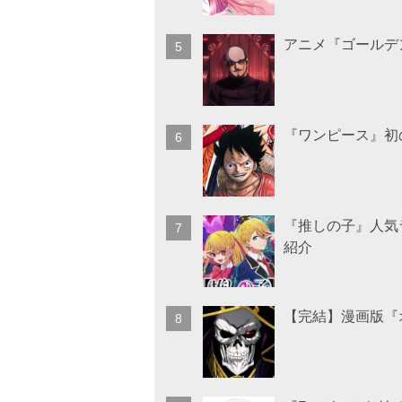
アニメ『ゴールデ
『ワンピース』初
『推しの子』人気
紹介
【完結】漫画版『