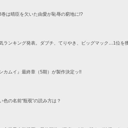
8巻は晴臣を欠いた由愛が恥辱の窮地に!?
気ランキング発表。ダブチ、てりやき、ビッグマック…1位を
ンカムイ』最終章（5期）が製作決定ッ!!
い色の名前“瓶覗”の読み方は？