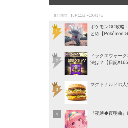
集計期間
10月11日〜10月17日
ポケモンGO攻略
とめ【Pokémon 
ドラクエウォーク
法は？【日記#166
マクドナルドの人
『夜縛◆夜明曲』