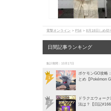
電撃オンライン
PS4
8月18日しめ
日間記事ランキング
集計期間
10月17日
ポケモンGO攻略
とめ【Pokémon 
ドラクエウォーク
法は？【日記#166