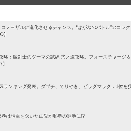
：コノヨザルに進化させるチャンス。“はがねのバトル”のコレ
GO】
攻略：魔剣士のダーマの試練 弐ノ道攻略。フォースチャージ＆
7】
気ランキング発表。ダブチ、てりやき、ビッグマック…1位を
8巻は晴臣を欠いた由愛が恥辱の窮地に!?