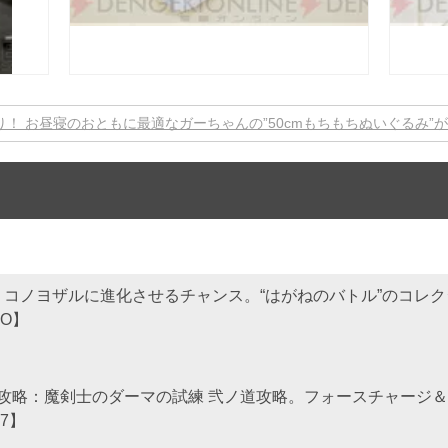
切り！ お昼寝のおともに最適なガーちゃんの”50cmもちもちぬいぐるみ”
：コノヨザルに進化させるチャンス。“はがねのバトル”のコレ
GO】
攻略：魔剣士のダーマの試練 弐ノ道攻略。フォースチャージ＆
7】