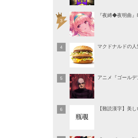
『夜縛◆夜明曲』
マクドナルドの人
アニメ『ゴールデ
【難読漢字】美し