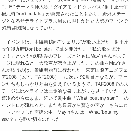
F」EDテーマ＆挿入歌「ダイアモンド クレバス / 射手座☆午
後九時Don't be late」が発売されたこともあり、野外ステー
ジとなるサテライトプラス周辺は押しかけた大勢のファンで
超満員状態になっていた。
イベントは、本編第1話で“シェリル”が歌い上げた「射手座
☆午後九時Dont be late」で幕を開けた。「私の歌を聴け
ぇ！」というお馴染みのフレーズとともにMay’nさんがステ
ージに現れると、大歓声が沸き上がった。この曲をMay’nさ
んが歌うのは、番組開始前に行われた「東京国際アニメフェ
ア2008（以下、TAF2008）」に次いで2度目となるが、ファ
ンたちもしっかりと曲を覚えているようで、TAF2008でのス
テージに比べライブは圧倒的な盛り上がりを見せていた。興
奮冷めやらぬまま、続いて劇中曲「What ’bout my star？」の
イントロが流れると、またも客席から驚きの声が。さらにヒ
ートアップした声援の中、May’nさんは「What ’bout my
star？」を歌い切るのだった。