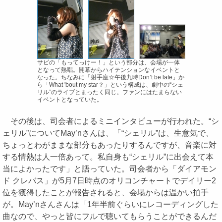
サビの「もってっけー！」という部分は、会場が一体
となって熱唱。開幕からハイテンションなイベントと
なった。ちなみに「射手座☆午後九時Don’t be late」か
ら「What 'bout my star？」という構成は、劇中の“シェ
リル”のライブとまったく同じ。ファンにはたまらない
イベントとなっていた。
その後は、司会者によるミニインタビューが行われた。“シ
ェリル”についてMay’nさんは、「“シェリル”は、生意気で、
ちょっとわがままな部分もあったりするんですが、音楽に対
する情熱は人一倍あって。私自身も“シェリル”に出会えて本
当によかったです」と語っていた。司会者から「ダイアモン
ド クレバス」が5月7日時点のオリコンチャートでデイリー2
位を獲得したことが報告されると、会場からは温かい拍手
が。May’nさんさんは「1年半前ぐらいにレコーディングした
曲なので、やっと皆にフルで聴いてもらうことができるんだ