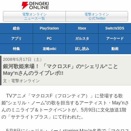
電撃オンライン
電撃オンライン
ニュース一覧
公式Twitter
総合
PlayStation
Xbox
Switch/3DS
アプリ
PC
ガルスタ
アーケード
特集
攻略wiki
試し読み
動画
2008年5月17日（土）
銀河歌姫来場！ 「マクロスF」の“シェリル”こと
May’nさんのライブレポ!!
文：
電撃オンライン
TVアニメ「マクロスF（フロンティア）」に登場する歌
姫“シェリル・ノーム”の歌を担当するアーティスト・May’nさ
んのミニライブ＆トークイベントが、5月9日に文化放送1階
の「サテライトプラス」にて行われた。
5月8日にシェリル・ノームstarring May’n名義で「マクロス