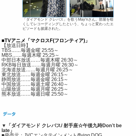
「ダイアモンド クレバス」を歌うMay’nさん。部屋を暗
くしてレコーディングしたという、ちょっと変わったエ
ピソードも披露された。
■TVアニメ「マクロスF(フロンティア)」
【放送日時】
TBS……毎週金曜 25:55～
MBS……毎週木曜 25:25～
中部日本放送……毎週木曜 26:30～
RKB毎日放送……毎週月曜 26:30～
北海道放送……毎週月曜 26:25～
東北放送……毎週金曜 26:15～
静岡放送……毎週金曜 26:15～
中国放送……毎週土曜 26:40～
山陽放送……毎週月曜 26:25～
熊本放送……毎週日曜 25:50～
▼「ダイアモンド クレバス/ 射手座☆午後九時Don’t be
late」
■発売元：JVCエンタテインメント/flying DOG