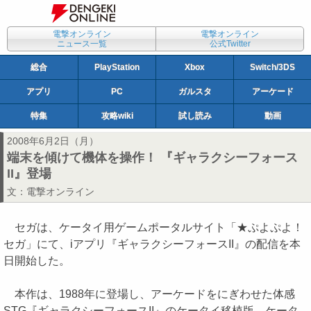
電撃オンライン
電撃オンライン
ニュース一覧
公式Twitter
総合
PlayStation
Xbox
Switch/3DS
アプリ
PC
ガルスタ
アーケード
特集
攻略wiki
試し読み
動画
2008年6月2日（月）
端末を傾けて機体を操作！ 『ギャラクシーフォース
II』登場
文：
電撃オンライン
セガは、ケータイ用ゲームポータルサイト「★ぷよぷよ！
セガ」にて、iアプリ『ギャラクシーフォースII』の配信を本
日開始した。
本作は、1988年に登場し、アーケードをにぎわせた体感
STG『ギャラクシーフォースII』のケータイ移植版。ケータ