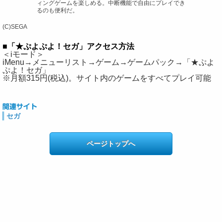
ィングゲームを楽しめる。中断機能で自由にプレイでき
るのも便利だ。
(C)SEGA
■「★ぷよぷよ！セガ」アクセス方法
＜iモード＞
iMenu→メニューリスト→ゲーム→ゲームパック→「★ぷよ
ぷよ！セガ」
※月額315円(税込)。サイト内のゲームをすべてプレイ可能
セガ
ページトップへ