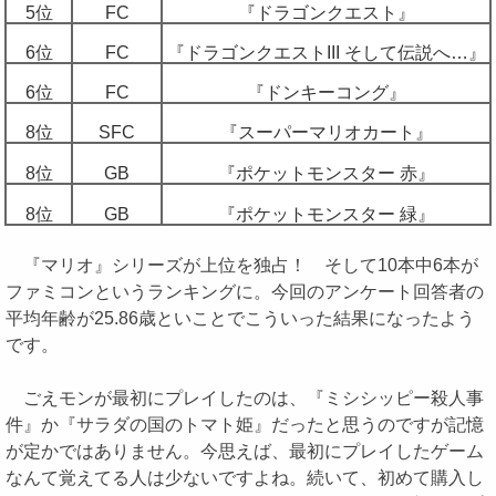
5位
FC
『ドラゴンクエスト』
6位
FC
『ドラゴンクエストIII そして伝説へ…』
6位
FC
『ドンキーコング』
8位
SFC
『スーパーマリオカート』
8位
GB
『ポケットモンスター 赤』
8位
GB
『ポケットモンスター 緑』
『マリオ』シリーズが上位を独占！ そして10本中6本が
ファミコンというランキングに。今回のアンケート回答者の
平均年齢が25.86歳といことでこういった結果になったよう
です。
ごえモンが最初にプレイしたのは、『ミシシッピー殺人事
件』か『サラダの国のトマト姫』だったと思うのですが記憶
が定かではありません。今思えば、最初にプレイしたゲーム
なんて覚えてる人は少ないですよね。続いて、初めて購入し