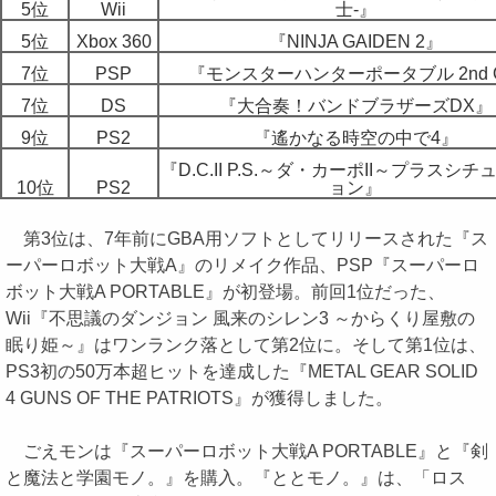
5位
Wii
士-』
5位
Xbox 360
『NINJA GAIDEN 2』
7位
PSP
『モンスターハンターポータブル 2nd 
7位
DS
『大合奏！バンドブラザーズDX』
9位
PS2
『遙かなる時空の中で4』
『D.C.II P.S.～ダ・カーポII～プラスシ
10位
PS2
ョン』
第3位は、7年前にGBA用ソフトとしてリリースされた『ス
ーパーロボット大戦A』のリメイク作品、PSP『スーパーロ
ボット大戦A PORTABLE』が初登場。前回1位だった、
Wii『不思議のダンジョン 風来のシレン3 ～からくり屋敷の
眠り姫～』はワンランク落として第2位に。そして第1位は、
PS3初の50万本超ヒットを達成した『METAL GEAR SOLID
4 GUNS OF THE PATRIOTS』が獲得しました。
ごえモンは『スーパーロボット大戦A PORTABLE』と『剣
と魔法と学園モノ。』を購入。『ととモノ。』は、「ロス