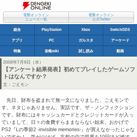
電撃オンライン
電撃オンライン
ニュース一覧
公式Twitter
総合
PlayStation
Xbox
Switch/3DS
アプリ
PC
ガルスタ
アーケード
特集
攻略wiki
試し読み
動画
2008年7月9日（水）
【アンケート結果発表】初めてプレイしたゲームソフ
トはなんですか？
文：
ごえモン
先日、財布を盗まれて無一文になりました、ごえモンで
す。ネタじゃありません、実話です、ザ・ノンフィクション
です。財布にはキャッシュカードとクレジットカードが入っ
ていまして、日々の食費すらままならない始末。おかげで
PS2『Lの季節2 -invisible memories-』が買えなかったじゃな
いですか！ 気がつけば、妄想の中で世界を10回ほど滅ぼ