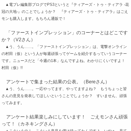
▲電プレ編集部ブログでPS3というと『ティアーズ・トゥ・ティアラ -花
冠の大地-』のことでしょうか？ 『ティアーズ・トゥ・ティアラ』はごえ
モンも購入します。もちろん通販で！
「ファーストインプレッション」のコーナーとはどこです
か？（V2さん）
▲う、うん……。「ファーストインプレッション」は、電撃オンライン
の村田（仮）という人が毎週頑張ってゲームを紹介するっていうコーナー
です。ニュースだと「今週の1本」なんですよね。わかりにくいですよ！
村田（仮）!!
アンケートで集まった結果の公表。（Bereさん）
▲う、うん……。一応やってます、やってますよね？ もうちょっと皆
さんの意見を発表してほしいということでしょうか？ すいません、頑張
ってみます。
アンケート結果楽しみにしています！ ごえモンさん頑張
って！（カネキングさん）
▲こういうの！ こういう意見を僕は待ってたんですよ。いやぁ、見て