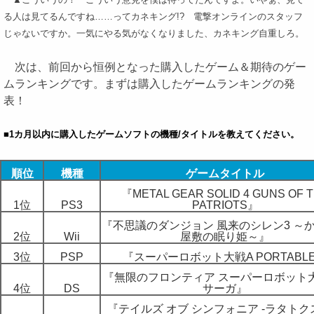
る人は見てるんですね……ってカネキング!? 電撃オンラインのスタッフ
じゃないですか。一気にやる気がなくなりました、カネキング自重しろ。
次は、前回から恒例となった購入したゲーム＆期待のゲー
ムランキングです。まずは購入したゲームランキングの発
表！
■1カ月以内に購入したゲームソフトの機種/タイトルを教えてください。
順位
機種
ゲームタイトル
『METAL GEAR SOLID 4 GUNS OF 
1位
PS3
PATRIOTS』
『不思議のダンジョン 風来のシレン3 ～
2位
Wii
屋敷の眠り姫～』
3位
PSP
『スーパーロボット大戦A PORTABL
『無限のフロンティア スーパーロボット
4位
DS
サーガ』
『テイルズ オブ シンフォニア -ラタトク