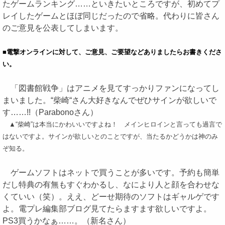
たゲームランキング……といきたいところですが、初めてプ
レイしたゲームとほぼ同じだったので省略。代わりに皆さん
のご意見を公表してしまいます。
■電撃オンラインに対して、ご意見、ご要望などありましたらお書きくださ
い。
「図書館戦争」はアニメを見てすっかりファンになってし
まいました。“柴崎“さん大好きなんでぜひサインが欲しいで
す……!!（Parabonoさん）
▲“柴崎”は本当にかわいいですよね！ メインヒロインと言っても過言で
はないですよ。サインが欲しいとのことですが、当たるかどうかは神のみ
ぞ知る。
ゲームソフトはネットで買うことが多いです。予約も簡単
だし特典の有無もすぐわかるし、なにより人と顔を合わせな
くていい（笑）。ええ、どーせ期待のソフトはギャルゲです
よ。電プレ編集部ブログ見てたらますます欲しいですよ。
PS3買うかなぁ……。（新名さん）