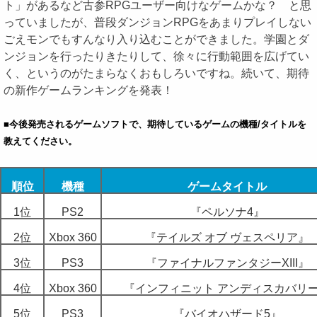
ト」があるなど古参RPGユーザー向けなゲームかな？ と思
っていましたが、普段ダンジョンRPGをあまりプレイしない
ごえモンでもすんなり入り込むことができました。学園とダ
ンジョンを行ったりきたりして、徐々に行動範囲を広げてい
く、というのがたまらなくおもしろいですね。続いて、期待
の新作ゲームランキングを発表！
■今後発売されるゲームソフトで、期待しているゲームの機種/タイトルを
教えてください。
順位
機種
ゲームタイトル
1位
PS2
『ペルソナ4』
2位
Xbox 360
『テイルズ オブ ヴェスペリア』
3位
PS3
『ファイナルファンタジーXIII』
4位
Xbox 360
『インフィニット アンディスカバリ
5位
PS3
『バイオハザード5』