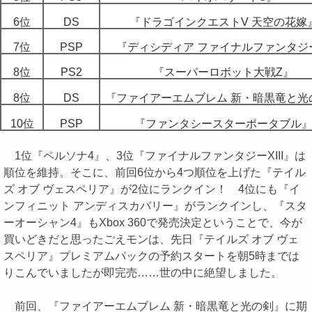
6位
DS
『ドラゴインクエストV 天空の花嫁
7位
PSP
『ディシディア ファイナルファンタジ
8位
PS2
『スーパーロボット大戦Z』
8位
DS
『ファイアーエムブレム 新・暗黒竜と光
10位
PSP
『ファンタシースターポータブル
1位『ペルソナ4』、3位『ファイナルファンタジーXIII』は
順位を維持。そこに、前回6位から4つ順位を上げた『テイル
ズ オブ ヴェスペリア』が2位にランクイン！ 4位にも『イ
ンフィニット アンディスカバリー』がランクインし、『スタ
ーオーシャン4』もXbox 360で発売決定ということで、今が
買いどきだと思ったごえモンは、先日『テイルズ オブ ヴェ
スペリア』プレミアムパックの予約スタートを朝5時までは
りこんでいましたが即完売……世の中に絶望しました。
前回、『ファイアーエムブレム 新・暗黒竜と光の剣』に期