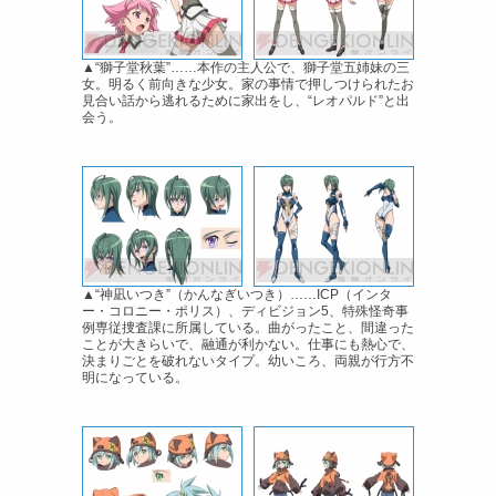
▲“獅子堂秋葉”……本作の主人公で、獅子堂五姉妹の三
女。明るく前向きな少女。家の事情で押しつけられたお
見合い話から逃れるために家出をし、“レオパルド”と出
会う。
▲“神凪いつき”（かんなぎいつき）……ICP（インタ
ー・コロニー・ポリス）、ディビジョン5、特殊怪奇事
例専従捜査課に所属している。曲がったこと、間違った
ことが大きらいで、融通が利かない。仕事にも熱心で、
決まりごとを破れないタイプ。幼いころ、両親が行方不
明になっている。