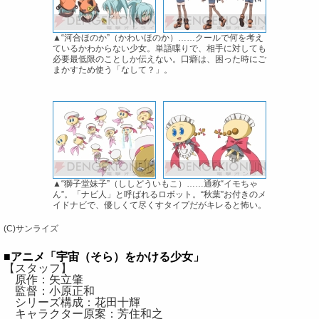
▲“河合ほのか”（かわいほのか）……クールで何を考え
ているかわからない少女。単語喋りで、相手に対しても
必要最低限のことしか伝えない。口癖は、困った時にご
まかすため使う「なして？」。
▲“獅子堂妹子”（ししどういもこ）……通称“イモちゃ
ん”。「ナビ人」と呼ばれるロボット。“秋葉”お付きのメ
イドナビで、優しくて尽くすタイプだがキレると怖い。
(C)サンライズ
■アニメ「宇宙（そら）をかける少女」
【スタッフ】
原作：矢立肇
監督：小原正和
シリーズ構成：花田十輝
キャラクター原案：芳住和之