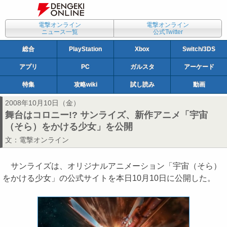
電撃オンライン
電撃オンライン
ニュース一覧
公式Twitter
総合
PlayStation
Xbox
Switch/3DS
アプリ
PC
ガルスタ
アーケード
特集
攻略wiki
試し読み
動画
2008年10月10日（金）
舞台はコロニー!? サンライズ、新作アニメ「宇宙
（そら）をかける少女」を公開
文：
電撃オンライン
サンライズは、オリジナルアニメーション「宇宙（そら）
をかける少女」の公式サイトを本日10月10日に公開した。