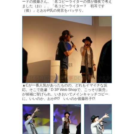
ードの後藤さん。「名コピーライターの僕が徹夜で考え
ました（お）」、「名コピーライター？ 初耳です
（後）」とおかP氏の発言をバッサリ。
▲Cが一番人気があったものの、どれもイマイチな反
応。そこで急遽「D 3P Web Shopで、こっそり販売」
が候補に挙げられ、いきおいでメインキャッチコピー
に。いいのか、おかP!? いいのか後藤邑子!?