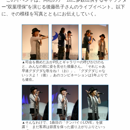
ー“双葉理保”を演じる後藤邑子さんのライブイベント。以下
に、その模様を写真とともにお伝えしていく。
▲司会を務めたおかP氏とギャラリーの呼びかけのも
と、みんなの前に姿を見せた後藤さん。「それじゃあ
早速グダグダな歌をね！（お）」、「グダグダじゃな
いッスよ！（後）」あのコンビネーションは1年ぶりで
も健在。
▲そんなわけで、1曲目の「テンパイ☆LOVE」を披
露！ まだ客席は節度を保った盛り上がりぶりといっ