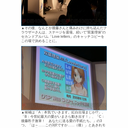
▲その後、なんとか後藤さんと痛みわけに持ち込んだク
ラウザーさんは、ステージを退場。続いて“双葉理保”の
セカンドアルバム「Love letters」のキャッチコピーを
この場で決めることに。
▲候補は「A：本気でいきます。紅白出場まじか!?」、
「B：今世紀最大の愛がいまさら動き出す！」、「C：
後藤邑子激筆！ あなたに送る愛の手紙たち。」の3
つ。「は～……この3択ですか……（後）」とあきれモ