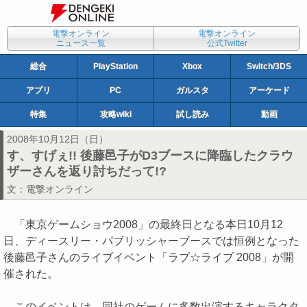
電撃オンライン
電撃オンライン
ニュース一覧
公式Twitter
総合
PlayStation
Xbox
Switch/3DS
アプリ
PC
ガルスタ
アーケード
特集
攻略wiki
試し読み
動画
2008年10月12日（日）
す、すげぇ!! 後藤邑子がD3ブースに降臨したクラウ
ザーさんを返り討ちだって!?
文：
電撃オンライン
「東京ゲームショウ2008」の最終日となる本日10月12
日、ディースリー・パブリッシャーブースでは恒例となった
後藤邑子さんのライブイベント「ラブ☆ライブ 2008」が開
催された。
このイベントは、同社のゲームに多数出演するキャラクタ