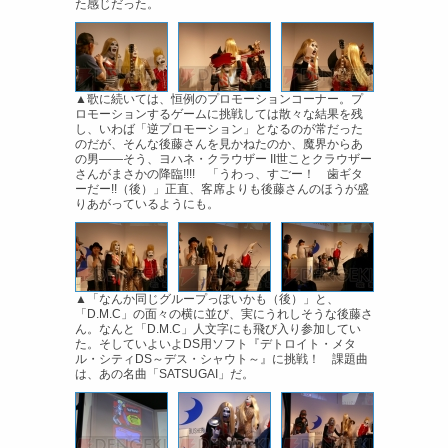
た感じだった。
▲歌に続いては、恒例のプロモーションコーナー。プ
ロモーションするゲームに挑戦しては散々な結果を残
し、いわば「逆プロモーション」となるのが常だった
のだが、そんな後藤さんを見かねたのか、魔界からあ
の男――そう、ヨハネ・クラウザー II世ことクラウザー
さんがまさかの降臨!!!! 「うわっ、すごー！ 歯ギタ
ーだー!!（後）」正直、客席よりも後藤さんのほうが盛
りあがっているようにも。
▲「なんか同じグループっぽいかも（後）」と、
「D.M.C」の面々の横に並び、実にうれしそうな後藤さ
ん。なんと「D.M.C」人文字にも飛び入り参加してい
た。そしていよいよDS用ソフト『デトロイト・メタ
ル・シティDS～デス・シャウト～』に挑戦！ 課題曲
は、あの名曲「SATSUGAI」だ。