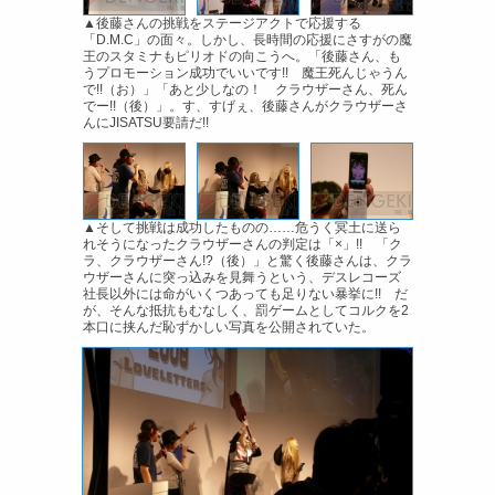
▲後藤さんの挑戦をステージアクトで応援する
「D.M.C」の面々。しかし、長時間の応援にさすがの魔
王のスタミナもピリオドの向こうへ。「後藤さん、も
うプロモーション成功でいいです!! 魔王死んじゃうん
で!!（お）」「あと少しなの！ クラウザーさん、死ん
でー!!（後）」。す、すげぇ、後藤さんがクラウザーさ
んにJISATSU要請だ!!
▲そして挑戦は成功したものの……危うく冥土に送ら
れそうになったクラウザーさんの判定は「×」!! 「ク
ラ、クラウザーさん!?（後）」と驚く後藤さんは、クラ
ウザーさんに突っ込みを見舞うという、デスレコーズ
社長以外には命がいくつあっても足りない暴挙に!! だ
が、そんな抵抗もむなしく、罰ゲームとしてコルクを2
本口に挟んだ恥ずかしい写真を公開されていた。