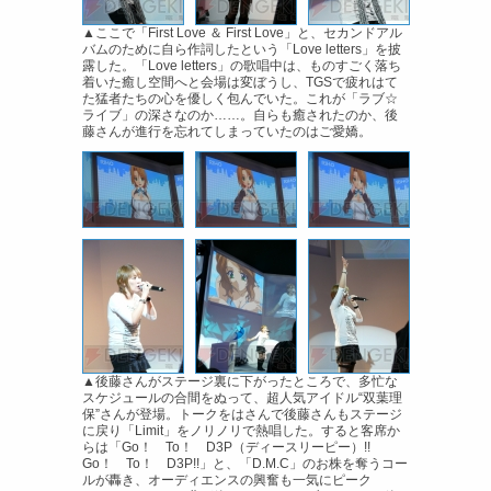
▲ここで「First Love ＆ First Love」と、セカンドアル
バムのために自ら作詞したという「Love letters」を披
露した。「Love letters」の歌唱中は、ものすごく落ち
着いた癒し空間へと会場は変ぼうし、TGSで疲れはて
た猛者たちの心を優しく包んでいた。これが「ラブ☆
ライブ」の深さなのか……。自らも癒されたのか、後
藤さんが進行を忘れてしまっていたのはご愛嬌。
▲後藤さんがステージ裏に下がったところで、多忙な
スケジュールの合間をぬって、超人気アイドル“双葉理
保”さんが登場。トークをはさんで後藤さんもステージ
に戻り「Limit」をノリノリで熱唱した。すると客席か
らは「Go！ To！ D3P（ディースリーピー）!!
Go！ To！ D3P!!」と、「D.M.C」のお株を奪うコー
ルが轟き、オーディエンスの興奮も一気にピーク