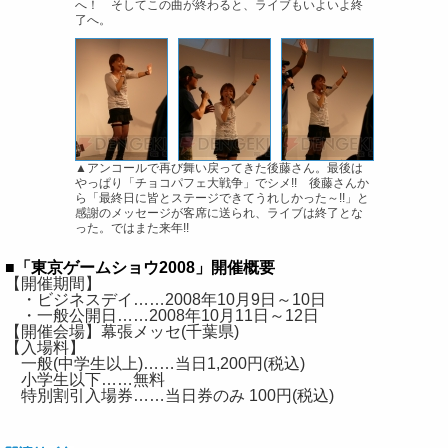
へ！ そしてこの曲が終わると、ライブもいよいよ終
了へ。
▲アンコールで再び舞い戻ってきた後藤さん。最後は
やっぱり「チョコパフェ大戦争」でシメ!! 後藤さんか
ら「最終日に皆とステージできてうれしかった～!!」と
感謝のメッセージが客席に送られ、ライブは終了とな
った。ではまた来年!!
■「東京ゲームショウ2008」開催概要
【開催期間】
・ビジネスデイ……2008年10月9日～10日
・一般公開日……2008年10月11日～12日
【開催会場】幕張メッセ(千葉県)
【入場料】
一般(中学生以上)……当日1,200円(税込)
小学生以下……無料
特別割引入場券……当日券のみ 100円(税込)