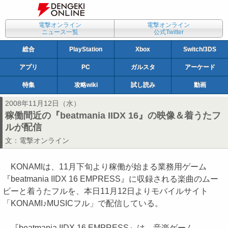
電撃オンライン
電撃オンライン
ニュース一覧
公式Twitter
総合
PlayStation
Xbox
Switch/3DS
アプリ
PC
ガルスタ
アーケード
特集
攻略wiki
試し読み
動画
2008年11月12日（水）
稼働間近の『beatmania IIDX 16』の映像＆着うたフ
ルが配信
文：
電撃オンライン
KONAMIは、11月下旬より稼働が始まる業務用ゲーム
『beatmania IIDX 16 EMPRESS』に収録される楽曲のムー
ビーと着うたフルを、本日11月12日よりモバイルサイト
「KONAMI♪MUSICフル」で配信している。
『beatmania IIDX 16 EMPRESS』は、音楽ゲーム