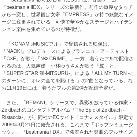
『beatmania IIDX』シリーズの最新作。前作の重厚なタッチ
から一変し、世界観は女帝「EMPRESS」が持つ妖艶なイメ
ージに変更されている。可憐で華やかなステージとハイテン
ション楽曲を集めているのが特徴だ。
「KONAMI♪MUSICフル」で配信される映像は、
「NAOKI」プロデュースによるブランニューアーティスト
「C×F」が歌う「NΦ CRIME」。一方、着うたフルで配信さ
れるのは、人気声優・小林ゆうさんが歌う「翼」と、
「SUPER STAR 満-MITSURU-」による「ALL MY TURN -こ
のターンに、オレの全てを賭ける-」の2曲となっている。な
お11月19日には、着うたフルの第2弾が配信予定だ。
また、「BEMANI」シリーズで、異彩を放っている作家・
Zektbachのコンセプトアルバム「The Epic of Zektbach -
Ristaccia-」が、同社のECサイト「コナミスタイル」限定で
2009年3月21日に発売される。これまで『ポップンミュージ
ック』、『beatmania IIDX』で発表された楽曲のフルサイズ