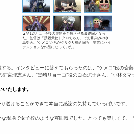
▲第12話は、今後の展開を予感させる最終回となっ
た。監督は「撲殺天使ドクロちゃん」でお馴染みの水
島努氏。“ケメコ”たちがグリグリ動き回る、非常にハイ
テンションな作品になっていた。
る。インタビューに答えてもらったのは、“ケメコ”役の斎藤千
の釘宮理恵さん、“黒崎リョーコ”役の白石涼子さん、“小林タマ
いいたします。
をやり遂げることができて本当に感謝の気持ちでいっぱいです。
かな現場で女子校のような雰囲気でした。とっても楽しくて、