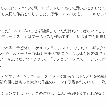
いえば“ケメコ”って戦うロボットだよねって思い起こさせて
ても大切な作品となりました。原作ファンの方も、アニメでこ
た“エムエム”のことを理解していただけたのではないでしょう
コデラックス！」はマーベラスな作品です！ いつまでも応援
まで本当に予想外な「ケメコデラックス！」でした！ ギャグ
中で、ストーリー自体は“三平太”視点で、心も体も軽装備で（
をどうか忘れないでください。「ケメコデラックス！」という
た。
ろです。そして、“リョータ”くんとの絡みではドSぶりを発揮し
、最終回にはもっと大きな作品のテーマも表現されていて……
クションでしょうか。この作品は、1話から最後まで乱れがな