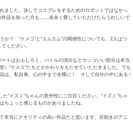
くれました。決してコスプレをするためのロボットではなかっ
の作品を知った方も……末永く愛していただけたらうれしいで
か？ “ケメコ”と“エムエム”の関係性についても、2人はつ
してください。
パートはおもしろく、バトルの演出などカッコいい部分は本当
笑）“ケメコ”たちとかかわりをもたせていただきました。でも
作品は、私自身、心の中まで全裸に！ そして自分の中にある♂
た“イズミ”ちゃんの意外性にご注目ください。“イズミ”ちゃ
私はちょっと感じるものがありましたね。
くて本当にクオリティの高い作品だと思います。目効きのアニ