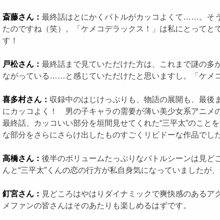
斎藤さん：
最終話はとにかくバトルがカッコよくて……。そう
たのですね（笑）。「ケメコデラックス！」は私にとってと
す！
戸松さん：
最終話まで見ていただけた方は、これまで謎の多かっ
ながっている……と感じていただけたと思いますし。「ケメ
喜多村さん：
収録中のはじけっぷりも、物語の展開も、最後
にカッコよく！ 男の子キャラの需要が薄い美少女系アニメの
最終話、カッコいい部分を垣間見せてくれた“三平太”のこと
な部分をさらにさらけ出したものすごくリビドーな作品でし
高橋さん：
後半のボリュームたっぷりなバトルシーンは見どこ
んと“三平太”くんの恋の行方が私自身気になっていましたが
釘宮さん：
見どころはやはりダイナミックで爽快感のあるア
メファンの皆さんはそのあたりも楽しめるはずです。