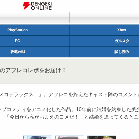
PlayStation
Xbox
PC
ガルスタ
攻略wiki
試し読み
話のアフレコレポをお届け！
ケメコデラックス！」。アフレコを終えたキャスト陣のコメント
コメディをアニメ化した作品。10年前に結婚を約束した美少
！ 「今日から私がおまえのヨメだ！」と結婚を迫ってくるところ