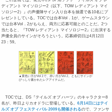
ディアント マイソロジー2（以下、TOW レディアント マイ
ソロジー2）』の声優陣サイン入り台本を抽選で各10名にプ
レゼントしている。TOCでは台本Vol．1が、ゲームスタウン
では台本Vol．2がもらえ、両方に応募可能とのことだ。2つ
当たると、『TOW レディアント マイソロジー2』に出演する
声優全員のサインがそろうという。応募締切日は4月12日
23：59。
▲黄色い方がVol.1で、赤い方がVol.2。ともにサインが
びっしり書かれたレアアイテムだ。
TOCでは、DS『テイルズ オブ ハーツ』のキャラクター8
名が、昨日よりカオドラに登場している。
6月14日にはテイ
ルズ オブ フェスティバル 2009も開催される
ので、ファンサ