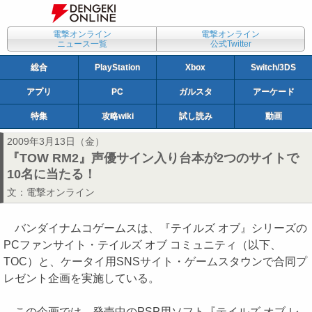
電撃オンライン
電撃オンライン
ニュース一覧
公式Twitter
総合
PlayStation
Xbox
Switch/3DS
アプリ
PC
ガルスタ
アーケード
特集
攻略wiki
試し読み
動画
2009年3月13日（金）
『TOW RM2』声優サイン入り台本が2つのサイトで
10名に当たる！
文：
電撃オンライン
バンダイナムコゲームスは、『テイルズ オブ』シリーズの
PCファンサイト・テイルズ オブ コミュニティ（以下、
TOC）と、ケータイ用SNSサイト・ゲームスタウンで合同プ
レゼント企画を実施している。
この企画では、発売中のPSP用ソフト『テイルズ オブ レ