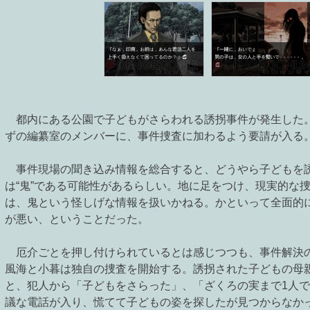
都内にある公園で子どもがさらわれる誘拐事件が発生した
ずの編纂室のメンバーに、事件捜査に加わるよう要請が入る
事件現場の聞き込み情報を総合すると、どうやら子どもを
は“鬼”である可能性があるらしい。地に足をつけ、現実的な
は、鬼という怪しげな情報を扱いかねる。かといって全面的
が悪い、ということだった。
厄介ごとを押し付けられているとは感じつつも、事件解決
風海と小暮は独自の捜査を開始する。誘拐された子どもの母
と、犯人から「子どもをさらった」、「ざくろの実まで1人
議な電話が入り、慌てて子どもの姿を探したが見つからなか