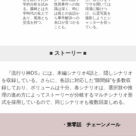
学的分析を試み
怪異事件への知
ワサを聞いては
る。霧崎とは大
識は深く、時に
現場に駆けつ
学時代の友人で
は彼との会話か
け、心霊写真を
あり、風海とも
ら事件解決への
撮影しようとシ
交流を持つ。
糸口が見つかる
ャッターを切っ
ことも。
ている。
■ ストーリー ■
『流行り神DS』には、本編シナリオ4話と、隠しシナリオ
を収録している。さらに、各話に対応した“隙間録”を多数収
録しており、ボリュームは十分。各シナリオは、選択肢や推
理の進め方によってストーリーが分岐するマルチシナリオ形
式を採用しているので、同じシナリオも複数回楽しめる。
・第零話 チェーンメール