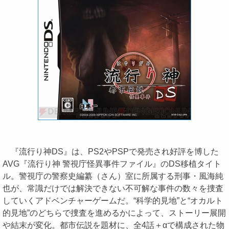
『流行り神DS』は、PS2やPSPで発売され好評を博した
AVG『流行り神 警視庁怪異事件ファイル』のDS移植タイト
ル。警視庁の警察史編纂（さん）室に所属する刑事・風海純
也が、常識だけでは解決できない不可解な事件の数々を捜査
していくアドベンチャーゲームだ。“科学的見地”と“オカルト
的見地”のどちらで捜査を進めるかによって、ストーリー展開
や結末が変化。都市伝説を題材に、全4話＋αで構成された物