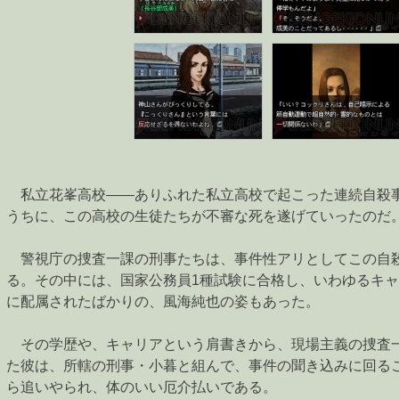
私立花峯高校――ありふれた私立高校で起こった連続自殺
うちに、この高校の生徒たちが不審な死を遂げていったのだ
警視庁の捜査一課の刑事たちは、事件性アリとしてこの自
る。その中には、国家公務員1種試験に合格し、いわゆるキ
に配属されたばかりの、風海純也の姿もあった。
その学歴や、キャリアという肩書きから、現場主義の捜査
た彼は、所轄の刑事・小暮と組んで、事件の聞き込みに回る
ら追いやられ、体のいい厄介払いである。