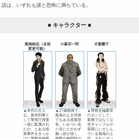
語は、いずれも謎と恐怖に満ちている。
■ キャラクター ■
風海純也（名前
小暮宗一郎
犬童蘭子
変更可能）
▲本作の主人
▲27歳独身で、
▲警察史編纂室
公。新米刑事と
風海のよき同僚
のヌシとして、
して警視庁捜査
でもある巡査部
業務ではなく公
一課に配属され
長。いかつい見
営ギャンブルや
たが、とある怪
た目にたがわず
昼寝にいそしん
異事件をきっか
腕っ節が強く、
でいる風海の上
けに警察史編纂
複数の格闘技の
司。まれにガン