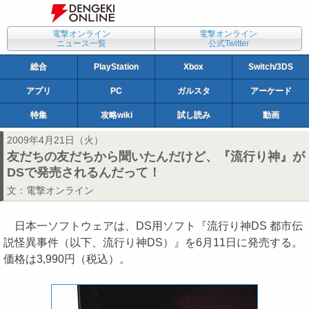
電撃オンライン
電撃オンライン
ニュース一覧
公式Twitter
総合
PlayStation
Xbox
Switch/3DS
アプリ
PC
ガルスタ
アーケード
特集
攻略wiki
試し読み
動画
2009年4月21日（火）
友だちの友だちから聞いたんだけど、『流行り神』が
DSで発売されるんだって！
文：
電撃オンライン
日本一ソフトウェアは、DS用ソフト『流行り神DS 都市伝
説怪異事件（以下、流行り神DS）』を6月11日に発売する。
価格は3,990円（税込）。