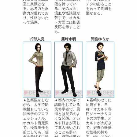
室に異動とな
段を持ってい
チクのあること
る。思考力と洞
る。その反面、
を言って周囲を
察力が優れてお
流血や怪談話が
驚かせる。
り、性格はいた
苦手で、オカル
って温厚。
ト方面には拒否
反応を示すこと
も。
式部人見
霧崎水明
間宮ゆうか
▲監察医をしな
▲都内の大学で
▲霧崎のゼミに
がら、大学で助
講師をしている
所属する、自
教授もしている
民俗学者で、風
称・オカルト専
法医学のプロフ
海とは兄弟のよ
門ジャーナリス
ェッショナル。
うな関係。オカ
トの大学生。オ
オカルト否定派
ルト好きが高じ
カルトが大好き
で、怪異事件を
て変人扱いされ
で、好奇心旺盛
前にしても、信
ることも多い
な性格の持ち
念を曲げずに科
が、都市伝説や
主。怪しげなウ