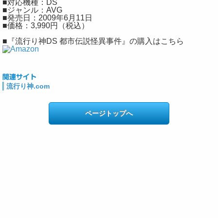
■対応機種：DS
■ジャンル：AVG
■発売日：2009年6月11日
■価格：3,990円（税込）
■『流行り神DS 都市伝説怪異事件』の購入はこちら
流行り神.com
ページトップへ