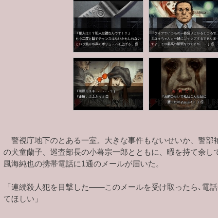
警視庁地下のとある一室。大きな事件もないせいか、警部
の犬童蘭子、巡査部長の小暮宗一郎とともに、暇を持て余し
風海純也の携帯電話に1通のメールが届いた。
「連続殺人犯を目撃した――このメールを受け取ったら､電
てほしい」