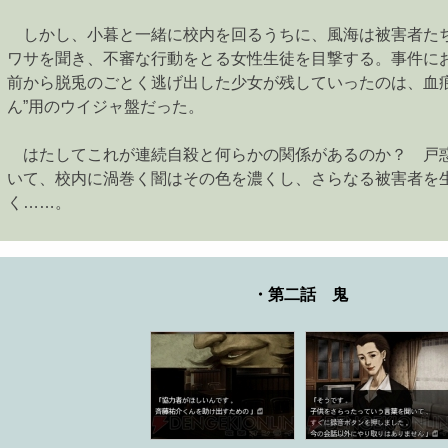
しかし、小暮と一緒に校内を回るうちに、風海は被害者た
ワサを聞き、不審な行動をとる女性生徒を目撃する。事件に
前から脱兎のごとく逃げ出した少女が残していったのは、血痕
ん”用のウイジャ盤だった。
はたしてこれが連続自殺と何らかの関係があるのか？ 戸
いて、校内に渦巻く闇はその色を濃くし、さらなる被害者を
く……。
・第二話 鬼