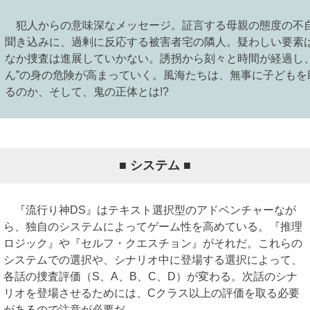
犯人からの意味深なメッセージ。証言する母親の態度の不
聞き込みに、過剰に反応する被害者宅の隣人。疑わしい要素
なか捜査は進展していかない。誘拐から刻々と時間が経過し、
ん”の身の危険が高まっていく。風海たちは、無事に子どもを
るのか、そして、鬼の正体とは!?
■ システム ■
『流行り神DS』はテキスト選択型のアドベンチャーなが
ら、独自のシステムによってゲーム性を高めている。『推理
ロジック』や『セルフ・クエスチョン』がそれだ。これらの
システムでの選択や、シナリオ中に登場する選択によって、
各話の捜査評価（S、A、B、C、D）が変わる。次話のシナ
リオを登場させるためには、Cクラス以上の評価を取る必要
があるので注意が必要だ。