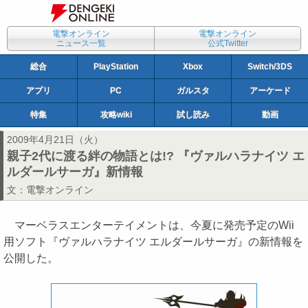
電撃オンライン
電撃オンライン
ニュース一覧
公式Twitter
総合
PlayStation
Xbox
Switch/3DS
アプリ
PC
ガルスタ
アーケード
特集
攻略wiki
試し読み
動画
2009年4月21日（火）
親子2代に渡る絆の物語とは!? 『ヴァルハラナイツ エ
ルダールサーガ』新情報
文：
電撃オンライン
マーベラスエンターテイメントは、今夏に発売予定のWii
用ソフト『ヴァルハラナイツ エルダールサーガ』の新情報を
公開した。