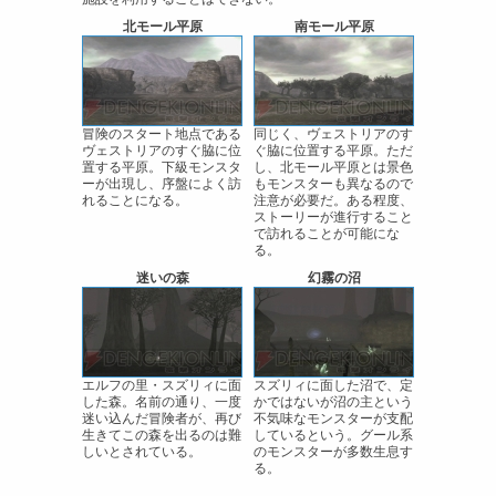
北モール平原
南モール平原
冒険のスタート地点である
同じく、ヴェストリアのす
ヴェストリアのすぐ脇に位
ぐ脇に位置する平原。ただ
置する平原。下級モンスタ
し、北モール平原とは景色
ーが出現し、序盤によく訪
もモンスターも異なるので
れることになる。
注意が必要だ。ある程度、
ストーリーが進行すること
で訪れることが可能にな
る。
迷いの森
幻霧の沼
エルフの里・スズリィに面
スズリィに面した沼で、定
した森。名前の通り、一度
かではないが沼の主という
迷い込んだ冒険者が、再び
不気味なモンスターが支配
生きてこの森を出るのは難
しているという。グール系
しいとされている。
のモンスターが多数生息す
る。