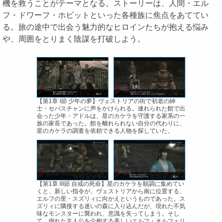
機を救うことがテーマとなる。ストーリーは、人間・エル
フ・ドワーフ・ホビットといった各種族に焦点をあててい
る。旅の途中で出会う魅力的なヒロインたちが抱える悩み
や、周囲をとりまく陰謀を打破しよう。
【第1章 I節 少年の夢】ヴェストリアの街で初老の紳
士・セバスチャンに声をかけられる。連れられた館で出
会った少年・アドルは、星のカケラを守護する家系の一
族の家長であった。館を離れられない自分の代わりに、
星のカケラの調査を依頼できる人物を探していた。
【第1章 III節 自戒の死命】星のカケラを順調に集めてい
くと、新しい指令が。ヴェストリアから南に位置する、
エルフの里・スズリィに向かえというものであった。ス
ズリィに隣接する迷いの森に入り込んだが、現れた不気
味なモンスターに襲われ、意識を失ってしまう。そし
て、倒れた主人公を介抱する美しいエルフ・オルフェリ