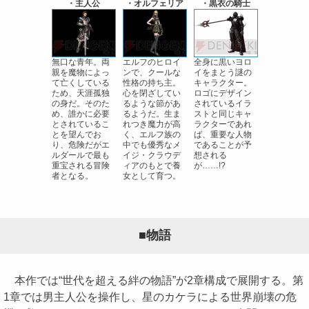
・主人公
・オルフェリア
・黒衣の騎士
無口な青年。両
エルフのヒロイ
全身に黒いヨロ
親を魔物によっ
ンで、クールな
イをまとう謎の
て亡くしている
性格の持ち主。
キャラクター。
ため、天涯孤独
心を閉ざしてい
ロゴにデザイン
の身だ。そのた
るような節があ
されているイラ
め、誰かに必要
るようだ。生ま
ストと同じキャ
とされているこ
れつき魔力が高
ラクターであれ
とを望んでお
く、エルフ族の
ば、重要な人物
り、危険だがエ
中でも優秀なメ
であることが予
ルダールで最も
イジ・クラウデ
想される
重宝される冒険
ィアのもとで養
が……!?
者となる。
女として育つ。
■物語
本作では“世代を超える絆の物語”が2章構成で展開する。第
1章では男主人公を操作し、星のカケラによる世界崩壊の危