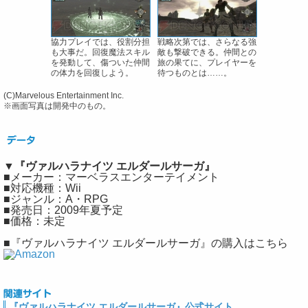
協力プレイでは、役割分担
戦略次第では、さらなる強
も大事だ。回復魔法スキル
敵も撃破できる。仲間との
を発動して、傷ついた仲間
旅の果てに、プレイヤーを
の体力を回復しよう。
待つものとは……。
(C)Marvelous Entertainment Inc.
※画面写真は開発中のもの。
▼『ヴァルハラナイツ エルダールサーガ』
■メーカー：マーベラスエンターテイメント
■対応機種：Wii
■ジャンル：A・RPG
■発売日：2009年夏予定
■価格：未定
■『ヴァルハラナイツ エルダールサーガ』の購入はこちら
『ヴァルハラナイツ エルダールサーガ』公式サイト