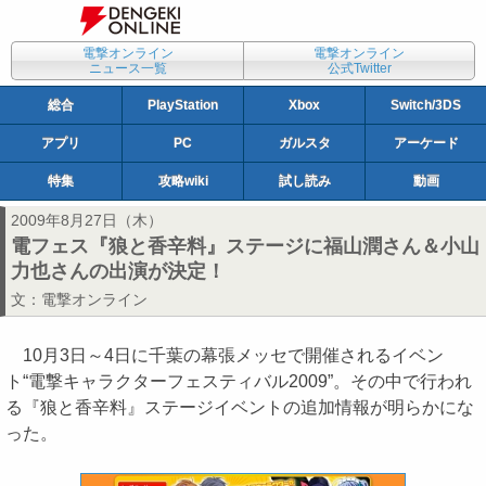
電撃オンライン
電撃オンライン
ニュース一覧
公式Twitter
総合
PlayStation
Xbox
Switch/3DS
アプリ
PC
ガルスタ
アーケード
特集
攻略wiki
試し読み
動画
2009年8月27日（木）
電フェス『狼と香辛料』ステージに福山潤さん＆小山
力也さんの出演が決定！
文：
電撃オンライン
10月3日～4日に千葉の幕張メッセで開催されるイベン
ト“電撃キャラクターフェスティバル2009”。その中で行われ
る『狼と香辛料』ステージイベントの追加情報が明らかにな
った。