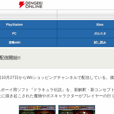
PlayStation
Xbox
PC
ガルスタ
攻略wiki
試し読み
配信開始!!
本日10月27日からWiiショッピングチャンネルで配信している。価格
たゲームボーイ用ソフト『ドラキュラ伝説』を、新解釈・新コンセ
たに描き起こされた魔物やボスキャラクターがプレイヤーの行