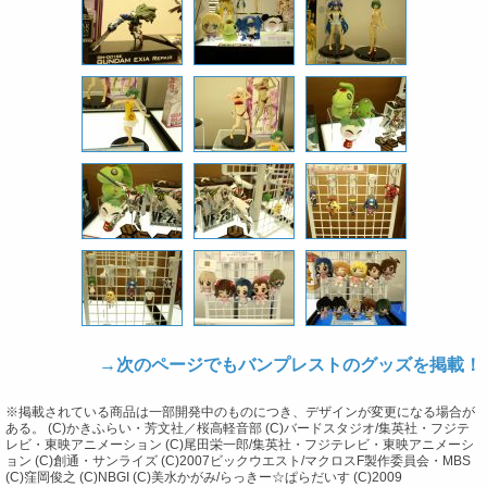
→次のページでもバンプレストのグッズを掲載！
※掲載されている商品は一部開発中のものにつき、デザインが変更になる場合が
ある。 (C)かきふらい・芳文社／桜高軽音部 (C)バードスタジオ/集英社・フジテ
レビ・東映アニメーション (C)尾田栄一郎/集英社・フジテレビ・東映アニメーシ
ョン (C)創通・サンライズ (C)2007ビックウエスト/マクロスF製作委員会・MBS
(C)窪岡俊之 (C)NBGI (C)美水かがみ/らっきー☆ぱらだいす (C)2009