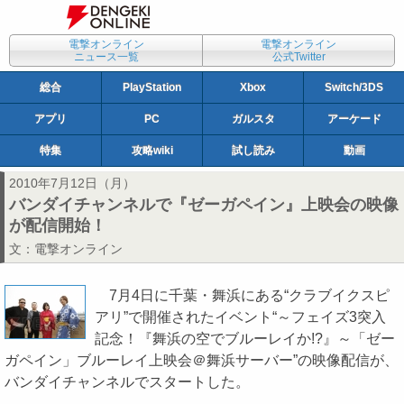
電撃オンライン
電撃オンライン
ニュース一覧
公式Twitter
総合
PlayStation
Xbox
Switch/3DS
アプリ
PC
ガルスタ
アーケード
特集
攻略wiki
試し読み
動画
2010年7月12日（月）
バンダイチャンネルで『ゼーガペイン』上映会の映像
が配信開始！
文：
電撃オンライン
7月4日に千葉・舞浜にある“クラブイクスピ
アリ”で開催されたイベント“～フェイズ3突入
記念！『舞浜の空でブルーレイか!?』～「ゼー
ガペイン」ブルーレイ上映会＠舞浜サーバー”の映像配信が、
バンダイチャンネルでスタートした。