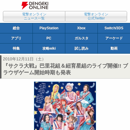
電撃オンライン
電撃オンライン
ニュース一覧
公式Twitter
総合
PlayStation
Xbox
Switch/3DS
アプリ
PC
ガルスタ
アーケード
特集
攻略wiki
試し読み
動画
2010年12月11日（土）
『サクラ大戦』巴里花組＆紐育星組のライブ開催!! ブ
ラウザゲーム開始時期も発表