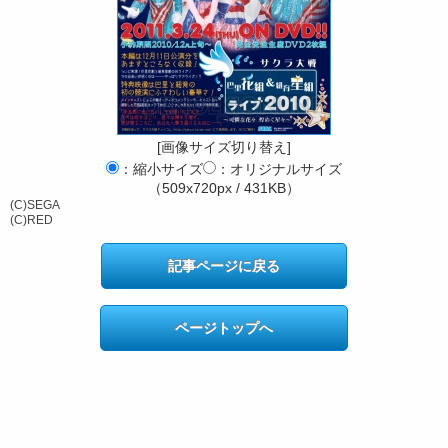
[画像サイズ切り替え]
：縮小サイズ
：オリジナルサイズ
（509x720px / 431KB）
(C)SEGA
(C)RED
記事ページに戻る
ページトップへ