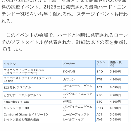
料の試遊イベント。2月26日に発売される最新ハード・ニン
テンドー3DSをいち早く触れる他、ステージイベントも行わ
れる。
このイベントの会場で、ハードと同時に発売されるローン
チのソフトタイトルが発表された。詳細は以下の表を参照し
てほしい。
ジャン
価格（税
タイトル
メーカー
ル
込）
ウイニングイレブン 3DSoccer
KONAMI
SPG
5,800円
（スリーディーサッカー）
スーパーストリートファイターIV 3D
カプコン
FTG
4,800円
Edition
コーエーテクモゲーム
戦国無双 クロニクル
ACT
6,090円
ス
スクウェア・エニック
とびだす！パズルボブル 3D
PZG
4,980円
ス
nintendogs ＋ cats
任天堂
ETC
4,800円
バンダイナムコゲーム
リッジレーサー 3D
RCG
6,090円
ス
Combat of Giants ダイナソー 3D
ユービーアイソフト
ACT
5,040円
レイトン教授と奇跡の仮面
レベルファイブ
AVG
5,980円