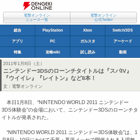
電撃オンライン
電撃オンライン
ニュース一覧
公式Twitter
総合
PlayStation
Xbox
Switch/3DS
アプリ
PC
ガルスタ
アーケード
特集
攻略wiki
試し読み
動画
2011年1月8日（土）
ニンテンドー3DSのローンチタイトルは『スパIV』
『ウイイレ』『レイトン』など8本！
文：
電撃オンライン
本日1月8日、“NINTENDO WORLD 2011 ニンテンドー
3DS体験会”の会場において、ニンテンドー3DSのローンチタ
イトルが発表された。
“NINTENDO WORLD 2011 ニンテンドー3DS体験会”は、1
月8日～10日にかけて千葉・幕張メッセで開催される入場無