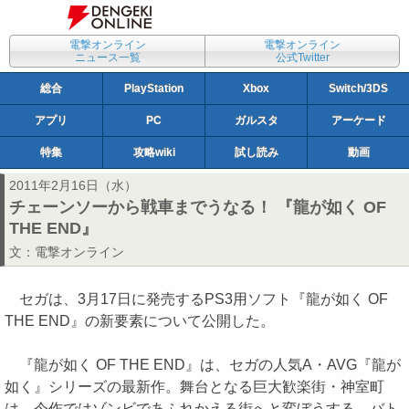
電撃オンライン
電撃オンライン
ニュース一覧
公式Twitter
総合
PlayStation
Xbox
Switch/3DS
アプリ
PC
ガルスタ
アーケード
特集
攻略wiki
試し読み
動画
2011年2月16日（水）
チェーンソーから戦車までうなる！ 『龍が如く OF
THE END』
文：
電撃オンライン
セガは、3月17日に発売するPS3用ソフト『龍が如く OF
THE END』の新要素について公開した。
『龍が如く OF THE END』は、セガの人気A・AVG『龍が
如く』シリーズの最新作。舞台となる巨大歓楽街・神室町
は、今作ではゾンビであふれかえる街へと変ぼうする。バト