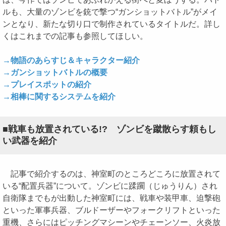
ルも、大量のゾンビを銃で撃つ“ガンショットバトル”がメイ
ンとなり、新たな切り口で制作されているタイトルだ。詳し
くはこれまでの記事も参照してほしい。
→物語のあらすじ＆キャラクター紹介
→ガンショットバトルの概要
→プレイスポットの紹介
→相棒に関するシステムを紹介
■戦車も放置されている!? ゾンビを蹴散らす頼もし
い武器を紹介
記事で紹介するのは、神室町のところどころに放置されて
いる“配置兵器”について。ゾンビに蹂躙（じゅうりん）され
自衛隊までもが出動した神室町には、戦車や装甲車、迫撃砲
といった軍事兵器、ブルドーザーやフォークリフトといった
重機、さらにはピッチングマシーンやチェーンソー、火炎放