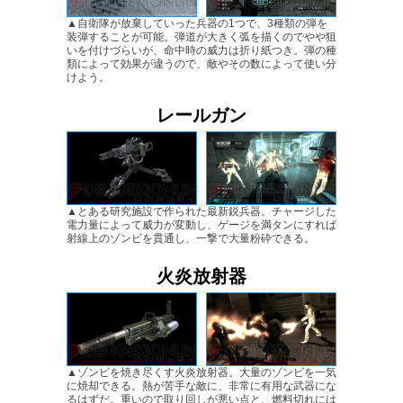
▲自衛隊が放棄していった兵器の1つで、3種類の弾を
装弾することが可能。弾道が大きく弧を描くのでやや狙
いを付けづらいが、命中時の威力は折り紙つき。弾の種
類によって効果が違うので、敵やその数によって使い分
けよう。
レールガン
▲とある研究施設で作られた最新鋭兵器。チャージした
電力量によって威力が変動し、ゲージを満タンにすれば
射線上のゾンビを貫通し、一撃で大量粉砕できる。
火炎放射器
▲ゾンビを焼き尽くす火炎放射器。大量のゾンビを一気
に焼却できる。熱が苦手な敵に、非常に有用な武器にな
るはずだ。重いので取り回しが悪い点と、燃料切れには