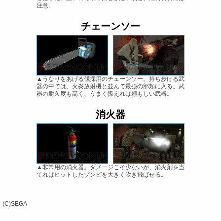
注意。
チェーンソー
▲うなりをあげる伐採用のチェーンソー。持ち歩ける武
器の中では、火炎放射機と並んで最強の部類に入る。武
器の耐久度も高く、うまく扱えれば頼もしい武器。
消火器
▲非常用の消火器。ダメージこそ少ないが、消火剤を当
てればヒットしたゾンビを大きく吹き飛ばせる。
(C)SEGA