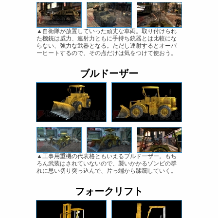
▲自衛隊が放置していった頑丈な車両。取り付けられ
た機銃は威力、連射力ともに手持ち銃器とは比較にな
らない、強力な武器となる。ただし連射するとオーバ
ーヒートするので、その点だけは気をつけて使おう。
ブルドーザー
▲工事用重機の代表格ともいえるブルドーザー。もち
ろん武装はされていないので、襲いかかるゾンビの群
れに思い切り突っ込んで、片っ端から蹂躙していく。
フォークリフト