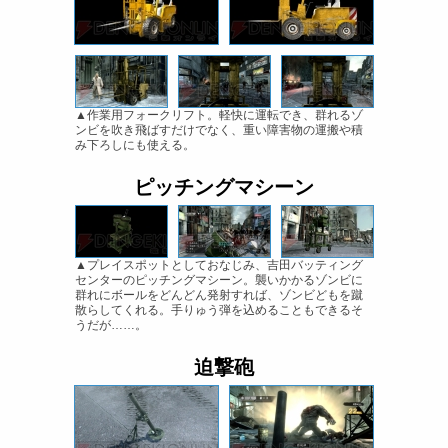
▲作業用フォークリフト。軽快に運転でき、群れるゾ
ンビを吹き飛ばすだけでなく、重い障害物の運搬や積
み下ろしにも使える。
ピッチングマシーン
▲プレイスポットとしておなじみ、吉田バッティング
センターのピッチングマシーン。襲いかかるゾンビに
群れにボールをどんどん発射すれば、ゾンビどもを蹴
散らしてくれる。手りゅう弾を込めることもできるそ
うだが……。
迫撃砲