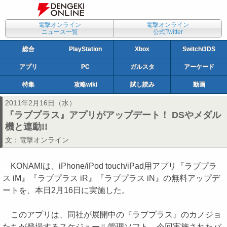
電撃オンライン
電撃オンライン
ニュース一覧
公式Twitter
総合
PlayStation
Xbox
Switch/3DS
アプリ
PC
ガルスタ
アーケード
特集
攻略wiki
試し読み
動画
2011年2月16日（水）
『ラブプラス』アプリがアップデート！ DSやメダル
機と連動!!
文：
電撃オンライン
KONAMIは、iPhone/iPod touch/iPad用アプリ『ラブプラ
ス iM』『ラブプラス iR』『ラブプラス iN』の無料アップデ
ートを、本日2月16日に実施した。
このアプリは、同社が展開中の『ラブプラス』のカノジョ
たちが登場するスケジュール管理ソフト。今回実施されたバ