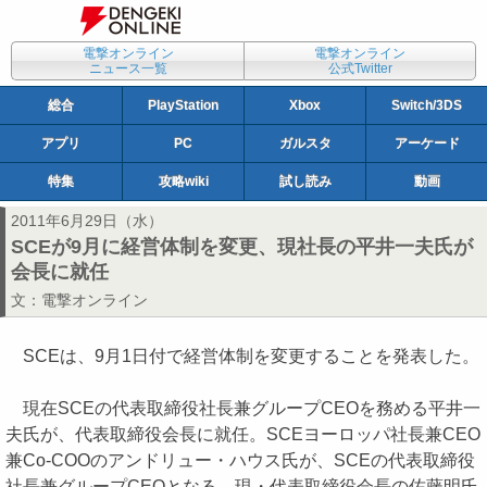
電撃オンライン
電撃オンライン
ニュース一覧
公式Twitter
総合
PlayStation
Xbox
Switch/3DS
アプリ
PC
ガルスタ
アーケード
特集
攻略wiki
試し読み
動画
2011年6月29日（水）
SCEが9月に経営体制を変更、現社長の平井一夫氏が
会長に就任
文：
電撃オンライン
SCEは、9月1日付で経営体制を変更することを発表した。
現在SCEの代表取締役社長兼グループCEOを務める平井一
夫氏が、代表取締役会長に就任。SCEヨーロッパ社長兼CEO
兼Co-COOのアンドリュー・ハウス氏が、SCEの代表取締役
社長兼グループCEOとなる。現・代表取締役会長の佐藤明氏