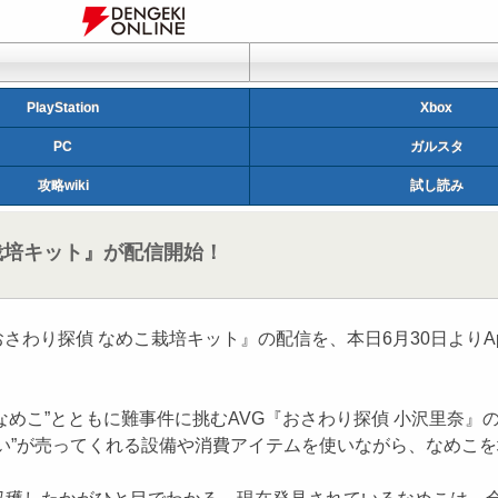
PlayStation
Xbox
PC
ガルスタ
攻略wiki
試し読み
栽培キット』が配信開始！
偵 なめこ栽培キット』の配信を、本日6月30日よりApp Storeで
なめこ”とともに難事件に挑むAVG『おさわり探偵 小沢里奈
い”が売ってくれる設備や消費アイテムを使いながら、なめこ