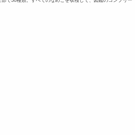
部で30種類。すべてのなめこを収穫して、図鑑のコンプリー