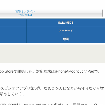
電撃オンライン
公式Twitter
Switch/3DS
アーケード
動画
開始した。対応端末はiPhone/iPod touch/iPadで、
』のスピンオフアプリ第3弾。なめこをカビなどから守りながら増
を増やしていく。