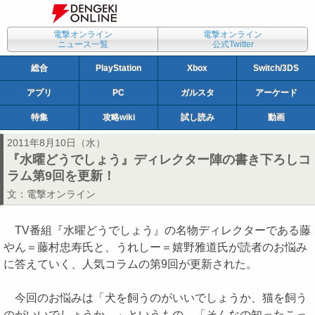
電撃オンライン
電撃オンライン
ニュース一覧
公式Twitter
総合
PlayStation
Xbox
Switch/3DS
アプリ
PC
ガルスタ
アーケード
特集
攻略wiki
試し読み
動画
2011年8月10日（水）
『水曜どうでしょう』ディレクター陣の書き下ろしコ
ラム第9回を更新！
文：
電撃オンライン
TV番組『水曜どうでしょう』の名物ディレクターである藤
やん＝藤村忠寿氏と、うれしー＝嬉野雅道氏が読者のお悩み
に答えていく、人気コラムの第9回が更新された。
今回のお悩みは「犬を飼うのがいいでしょうか、猫を飼う
のがいいでしょうか。」というもの。「そんなの知ったこっ